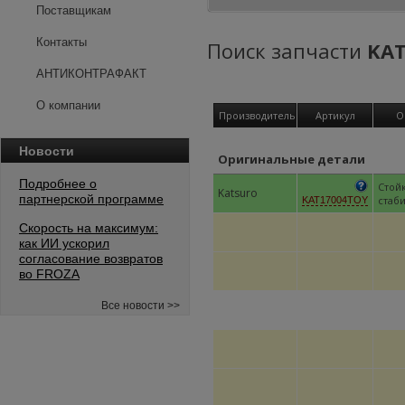
Поставщикам
Контакты
Поиск запчасти
KAT
АНТИКОНТРАФАКТ
О компании
Производитель
Артикул
О
Новости
Оригинальные детали
Подробнее о
Стой
Katsuro
партнерской программе
стаб
KAT17004TOY
Скорость на максимум:
как ИИ ускорил
согласование возвратов
во FROZA
Все новости >>