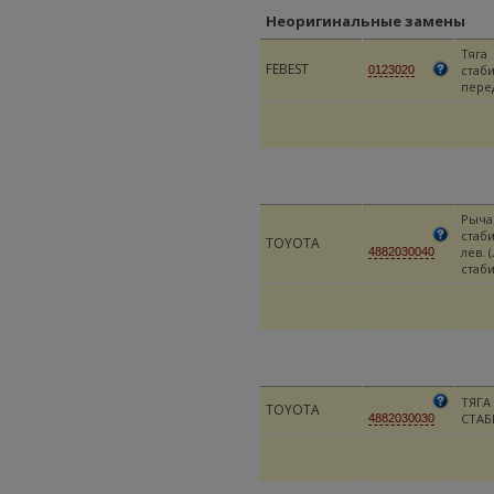
Неоригинальные замены
Тяга
FEBEST
стаб
0123020
пере
Рыча
стаб
TOYOTA
лев. 
4882030040
стаби
ТЯГА
TOYOTA
СТАБ
4882030030