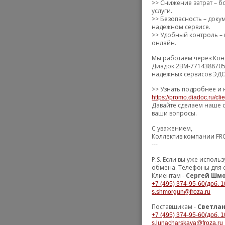
>> Снижение затрат – б
услуги.
>> Безопасность – док
надежном сервисе.
>> Удобный контроль – 
онлайн.
Мы работаем через Кон
Диадок 2BM-7714388705
надежных сервисов ЭДО
>> Узнать подробнее и 
https://promo.diadoc.ru/cli
Давайте сделаем наше с
ваши вопросы.
С уважением,
Коллектив компании F
---
P.S. Если вы уже испол
обмена. Телефоны для 
Клиентам -
Сергей Шм
+7 (495) 374-95-60(доб. 1
s.shmorgun@froza.ru
Поставщикам -
Светлан
+7 (495) 374-95-60(доб. 1
s.lunacharskaya@froza.ru