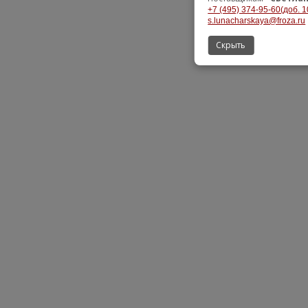
+7 (495) 374-95-60(доб. 1
s.lunacharskaya@froza.ru
Скрыть