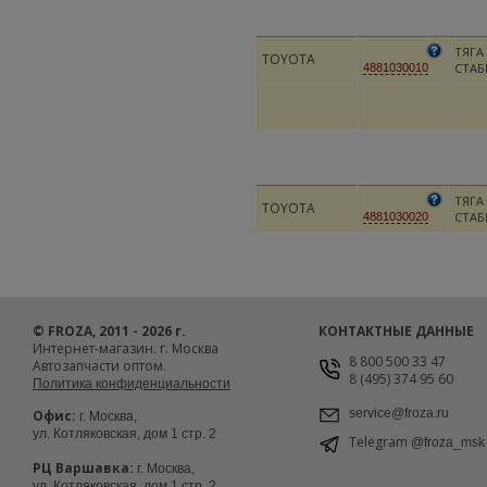
ТЯГА
TOYOTA
СТАБ
4881030010
ТЯГА
TOYOTA
СТАБ
4881030020
© FROZA, 2011 - 2026 г.
КОНТАКТНЫЕ ДАННЫЕ
Интернет-магазин. г. Москва
8 800 500 33 47
Автозапчасти оптом.
8 (495) 374 95 60
Политика конфиденциальности
service@froza.ru
Офис:
г. Москва,
ул. Котляковская, дом 1 стр. 2
Telegram
@froza_msk
РЦ Варшавка:
г. Москва,
ул. Котляковская, дом 1 стр. 2