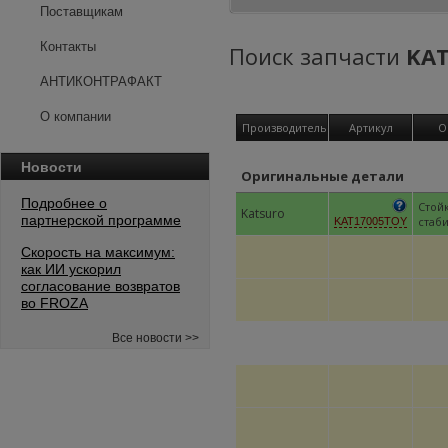
Поставщикам
Контакты
Поиск запчасти
KAT
АНТИКОНТРАФАКТ
О компании
Производитель
Артикул
О
Новости
Оригинальные детали
Подробнее о
Стой
Katsuro
партнерской программе
стаб
KAT17005TOY
Скорость на максимум:
как ИИ ускорил
согласование возвратов
во FROZA
Все новости >>