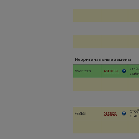
Неоригинальные замены
Стой
Avantech
ASL0152L
стаб
СТОЙ
FEBEST
0123021
СТАБ