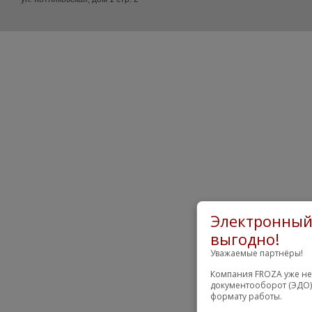
Электронный 
выгодно!
Уважаемые партнёры!
Компания FROZA уже не
документооборот (ЭДО)
формату работы.