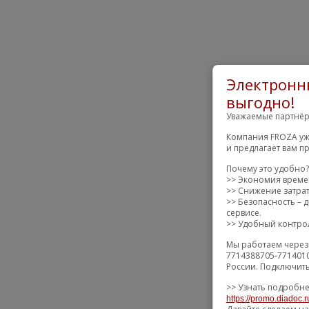
Электронн
выгодно!
Уважаемые партнёр
Компания FROZA уж
и предлагает вам п
Почему это удобно?
>> Экономия времен
>> Снижение затрат 
>> Безопасность –
сервисе.
>> Удобный контрол
Мы работаем через
7714388705-7714010
России. Подключить
>> Узнать подробне
https://promo.diadoc.r