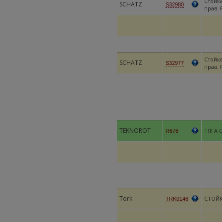
Стойка
SCHATZ
S32980
прав. 
Стойка
SCHATZ
S32977
прав. 
TEKNOROT
ТЯГА 
R676
Tork
СТОЙК
TRK0146