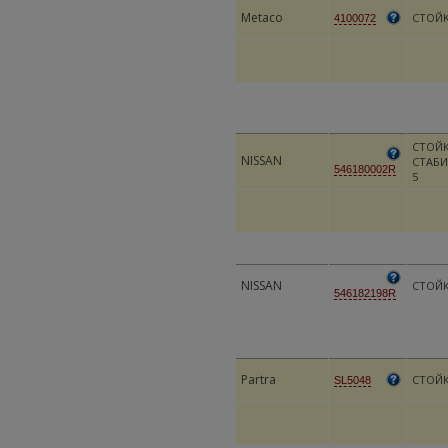
Metaco
CTOЙ
4100072
СТОЙК
NISSAN
СТАБИ
546180002R
5
NISSAN
СТОЙК
546182198R
Partra
СТОЙК
SL5048