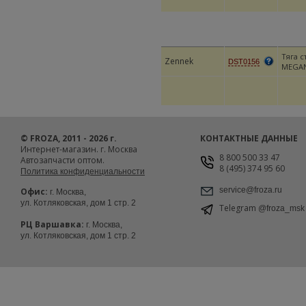
Тяга 
Zennek
DST0156
MEGANE
© FROZA, 2011 - 2026 г.
КОНТАКТНЫЕ ДАННЫЕ
Интернет-магазин. г. Москва
8 800 500 33 47
Автозапчасти оптом.
8 (495) 374 95 60
Политика конфиденциальности
service@froza.ru
Офис:
г. Москва,
ул. Котляковская, дом 1 стр. 2
Telegram
@froza_msk
РЦ Варшавка:
г. Москва,
ул. Котляковская, дом 1 стр. 2