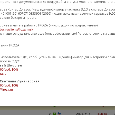
троль – все документы всегда под рукой, а статусы можно отслеживать он
остальные пред
ерез Контур.Диадок (наш идентификатор участника ЭДО в системе Диадо
1144.78 р.
КА СТАБИЛИЗАТОРА
0 (2) дн
1401001-201607071033390142099) – один из самых надежных сервисов ЭДО
53
можно быстро и просто.
1145.36 р.
1 (3) дн
1
обнее и начать работу с FROZA (+инструкции по подключению):
doc.ru/clients/froza_msk
ем наше сотрудничество еще более эффективным! Готовы ответить на ваш
остальные пред
КА СТАБИЛИЗАТОРА
1603.17 р.
0 (2) дн
9
пании FROZA
ДНЯЯ / CONN LIN
1762.68 р.
1 (2) дн
9
уже используете ЭДО, сообщите нам ваш идентификатор для настройки об
опросам ЭДО:
гей Шморгун
остальные пред
-60(доб. 104)
za.ru
1932.57 р.
КА СТАБИЛИЗАТОРА
1 (3) дн
1
Светлана Луначарская
2102.31 р.
3 (5) дн
100
-60(доб. 106)
@froza.ru
остальные пред
2102.31 р.
КА СТАБИЛИЗАТОРА
3 (5) дн
100
2497.71 р.
3 (4) дн
2