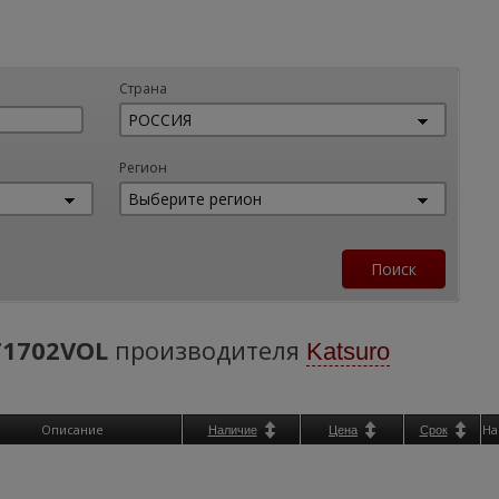
Страна
Регион
1702VOL
производителя
Katsuro
Описание
На
Наличие
Цена
Срок