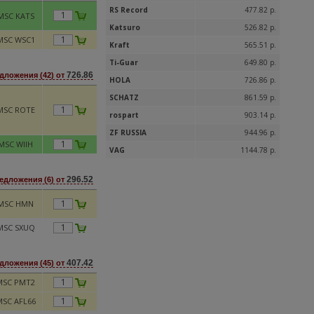
RS Record
477.82 р.
MSC KATS
Katsuro
526.82 р.
MSC WSC1
Kraft
565.51 р.
Ti-Guar
649.80 р.
726.86
дложения (42) от
HOLA
726.86 р.
SCHATZ
861.59 р.
MSC ROTE
rospart
903.14 р.
ZF RUSSIA
944.96 р.
MSC WIIH
VAG
1144.78 р.
296.52
едложения (6) от
MSC HMN
MSC SXUQ
407.42
дложения (45) от
MSC PMT2
SC AFL66