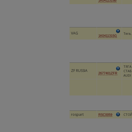
1K0411315B
VAG
Тяга,
1K0411315G
ТЯГА
ZF RUSSIA
СТАБ
2677401ZFR
AUDI
rospart
СТОЙ
RSC0059