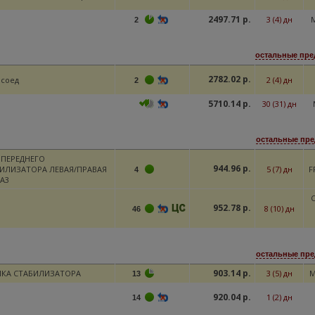
2497.71 р.
3 (4) дн
2
остальные пре
2782.02 р.
 соед
2 (4) дн
2
5710.14 р.
30 (31) дн
остальные пре
 ПЕРЕДНЕГО
944.96 р.
ИЛИЗАТОРА ЛЕВАЯ/ПРАВАЯ
5 (7) дн
F
4
 A3
С
952.78 р.
8 (10) дн
46
остальные пре
903.14 р.
КА СТАБИЛИЗАТОРА
3 (5) дн
M
13
920.04 р.
1 (2) дн
14