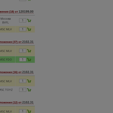
120199.00
ения (18) от
Москва
BVFL
MSC MLV
2102.31
ложения (37) от
MSC MLV
MSC FDO
2102.31
ложения (16) от
MSC MLV
MSC TOYZ
2102.31
ложения (12) от
MSC MLV