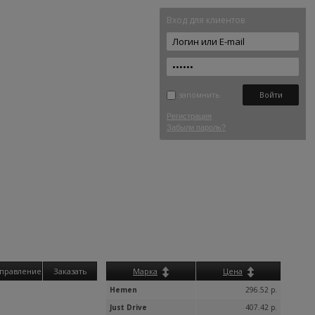
Вход для клиентов
запомнить
Регистрация
Забыли пароль?
правление
Заказать
Марка
Цена
Hemen
296.52 р.
Just Drive
407.42 р.