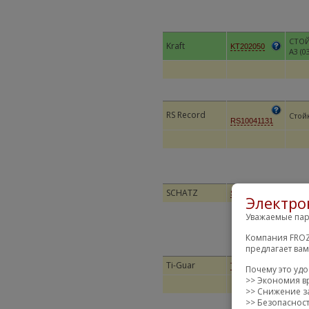
СТОЙ
Kraft
KT202050
A3 (0
RS Record
Стой
RS10041131
SCHATZ
Стой
S321138
Электро
Уважаемые пар
Компания FROZ
предлагает ва
Ti-Guar
ТЯГА
TGSL002
Почему это уд
>> Экономия в
>> Снижение за
>> Безопаснос