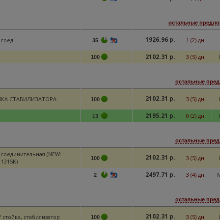
остальные предлож
1926.96 р.
 соед
1 (2) дн
35
2102.31 р.
3 (5) дн
100
остальные пред
2102.31 р.
КА СТАБИЛИЗАТОРА
3 (5) дн
100
2195.21 р.
0 (2) дн
13
остальные пред
, соединительная (NEW:
2102.31 р.
3 (5) дн
100
11315K)
2497.71 р.
3 (4) дн
2
остальные пред
2102.31 р.
/ стойка, стабилизатор
3 (5) дн
100