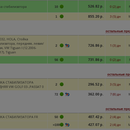
526.82 р.
ка стабилизатора
0 (2) дн
10
855.20 р.
3 (5) дн
1
остальные пре
032, HOLA, Стойка
илизатора, передняя, левая/
726.86 р.
1 (3) дн
2
я, VW Tiguan I (12.2006-
17), Tiguan
731.86 р.
0 (2) дн
56
остальные пр
КА СТАБИЛИЗАТОРА
296.52 р.
3 (5) дн
2
ДНЯЯ VW GOLF 03-,PASSAT 0
362.00 р.
7 (8) дн
72
остальные пре
407.42 р.
КА СТАБИЛИЗАТОРА FR
2 (4) дн
50
427.07 р.
2 (4) дн
M
>100