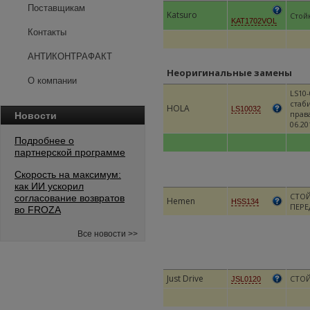
Поставщикам
Katsuro
Стой
KAT1702VOL
Контакты
АНТИКОНТРАФАКТ
Неоригинальные замены
О компании
LS10-
стаб
HOLA
LS10032
права
Новости
06.20
Подробнее о
партнерской программе
Скорость на максимум:
как ИИ ускорил
СТОЙ
согласование возвратов
Hemen
HSS134
ПЕРЕ
во FROZA
Все новости >>
Just Drive
СТОЙ
JSL0120