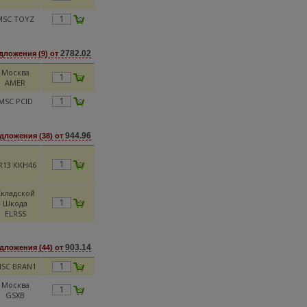
MSC TOYZ
2782.02
дложения (9) от
Москва
AMER
MSC PCID
944.96
дложения (38) от
R13 KKH46
кладской
Шкода
ELRSS
903.14
дложения (44) от
SC BRAN1
Москва
GSXB