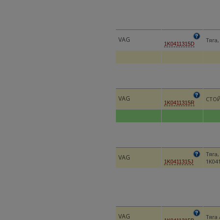
VAG
Тяга,
1K0411315D
VAG
СТОЙ
1K0411315R
Тяга
VAG
1K04
1K0411315J
VAG
Тяга 