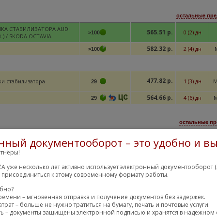
остальные пре
КА СТАБИЛИЗАТОРА AUDI
565.51 р.
0 (2) дн
>100
3-) / SKODA OCTAVIA
582.32 р.
2 (4) дн
>100
477.82 р.
ки стабилизатора
1 (3) дн
M
29
564.66 р.
4 (6) дн
M
29
остальные пр
861.59 р.
ка стабилизатора
5 (7) дн
M
57
нный документооборот – это удобно и вы
1028.89 р.
6 (7) дн
57
тнёры!
A уже несколько лет активно использует электронный документооборот (
остальные пре
м присоединиться к этому современному формату работы.
649.80 р.
 ПОДВЕСКИ
10 (12) дн
2
обно?
ремени – мгновенная отправка и получение документов без задержек.
649.80 р.
26 (28) дн
19
трат – больше не нужно тратиться на бумагу, печать и почтовые услуги.
ть – документы защищены электронной подписью и хранятся в надежном 