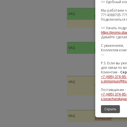
>> Удобный кон
Мы работаем ч
VAG
СТОЙ
7714388705-77
5Q0411315A
Подключиться 
>> Узнать подр
https://promo.dia
Давайте сдела
С уважением,
СТОЙ
VAG
Коллектив ком
ПЕРЕ
5Q0411315B
---
P.S. Если вы 
для связи по в
Клиентам -
Сер
+7 (495) 374-95
s.shmorgun@fro
VAG
СТОЙ
1K0411315K
Поставщикам -
+7 (495) 374-95
s.lunacharskaya
Скрыть
VAG
СТОЙ
1K0411315P