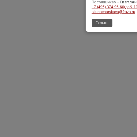
Поставщикам -
Светлан
+7 (495) 374-95-60(доб. 1
s.lunacharskaya@froza.ru
Скрыть