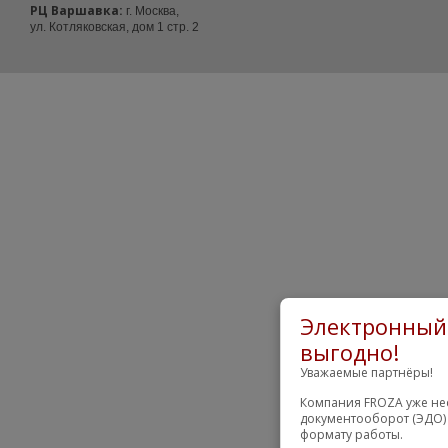
РЦ Варшавка:
г. Москва,
ул. Котляковская, дом 1 стр. 2
Электронный 
выгодно!
Уважаемые партнёры!
Компания FROZA уже нес
документооборот (ЭДО) 
формату работы.