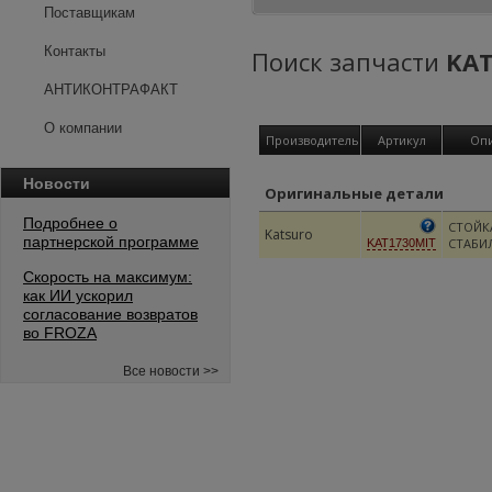
Поставщикам
Контакты
Поиск запчасти
KAT
АНТИКОНТРАФАКТ
О компании
Производитель
Артикул
Оп
Новости
Оригинальные детали
Подробнее о
СТОЙК
Katsuro
партнерской программе
СТАБИ
KAT1730MIT
Скорость на максимум:
как ИИ ускорил
согласование возвратов
во FROZA
Все новости >>