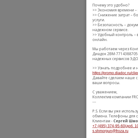
Почему это удобно?
>> Экономия времени – 
>> Снижение затрат – бо
услуги.
>> Безопасность – доку
надежном сервисе.
>> Удобный контроль – в
онлайн.
Мы работаем через Конт
Диадок 2BM-7714388705-
надежных сервисов ЭДО 
>> Узнать подробнее и 
https://promo.diadoc.ru/cli
Давайте сделаем наше с
ваши вопросы.
С уважением,
Коллектив компании FR
---
P.S. Если вы уже испол
обмена. Телефоны для с
Клиентам -
Сергей Шмо
+7 (495) 374-95-60(доб. 1
s.shmorgun@froza.ru