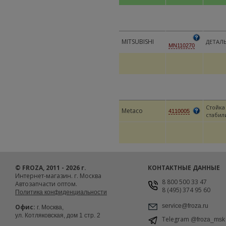
MITSUBISHI
ДЕТАЛ
MN110270
Стойка
Metaco
4110005
стабил
© FROZA, 2011 - 2026 г.
КОНТАКТНЫЕ ДАННЫЕ
Интернет-магазин. г. Москва
8 800 500 33 47
Автозапчасти оптом.
8 (495) 374 95 60
Политика конфиденциальности
service@froza.ru
Офис:
г. Москва,
ул. Котляковская, дом 1 стр. 2
Telegram
@froza_msk