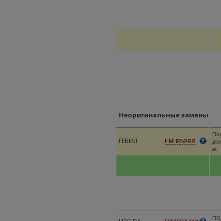
Неоригинальные замены
По
FEBEST
дви
HMHRVARR
at
ПО