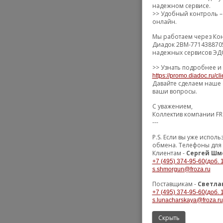
надежном сервисе.
>> Удобный контроль – 
онлайн.
Мы работаем через Кон
Диадок 2BM-7714388705
надежных сервисов ЭДО
>> Узнать подробнее и
https://promo.diadoc.ru/cl
Давайте сделаем наше 
ваши вопросы.
С уважением,
Коллектив компании F
---
P.S. Если вы уже испо
обмена. Телефоны для 
Клиентам -
Сергей Шм
+7 (495) 374-95-60(доб. 
s.shmorgun@froza.ru
Поставщикам -
Светла
+7 (495) 374-95-60(доб. 
s.lunacharskaya@froza.ru
Скрыть