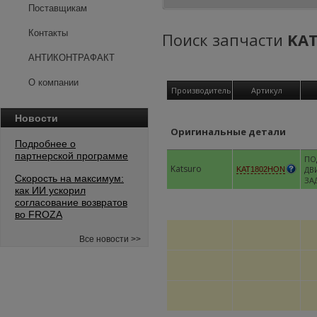
Поставщикам
Контакты
Поиск запчасти
KA
АНТИКОНТРАФАКТ
О компании
Производитель
Артикул
Новости
Оригинальные детали
Подробнее о
партнерской программе
ПО
Katsuro
ДВ
KAT1802HON
Скорость на максимум:
ЗА
как ИИ ускорил
согласование возвратов
во FROZA
Все новости >>