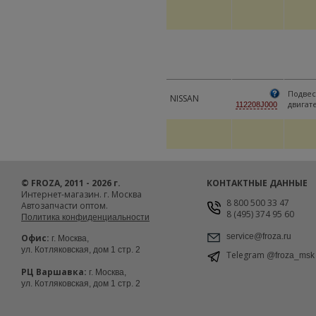
Подвес
NISSAN
двигат
112208J000
© FROZA, 2011 - 2026 г.
КОНТАКТНЫЕ ДАННЫЕ
Интернет-магазин. г. Москва
8 800 500 33 47
Автозапчасти оптом.
8 (495) 374 95 60
Политика конфиденциальности
service@froza.ru
Офис:
г. Москва,
ул. Котляковская, дом 1 стр. 2
Telegram
@froza_msk
РЦ Варшавка:
г. Москва,
ул. Котляковская, дом 1 стр. 2