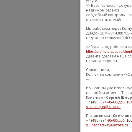
услуги.
>> Безопасность – докум
надежном сервисе.
>> Удобный контроль – вс
отслеживать онлайн.
Мы работаем через Конту
Диадок 2BM-7714388705-7
надежных сервисов ЭДО в
>> Узнать подробнее и н
https://promo.diadoc.ru/clie
Давайте сделаем наше со
на ваши вопросы.
С уважением,
Коллектив компании FRO
---
P.S. Если вы уже использ
настройки обмена. Телеф
Клиентам -
Сергей Шмор
+7 (495) 374-95-60(доб. 10
s.shmorgun@froza.ru
Поставщикам -
Светлана
+7 (495) 374-95-60(доб. 10
s.lunacharskaya@froza.ru