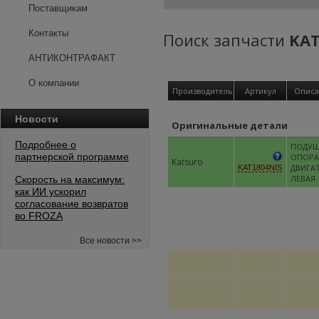
Поставщикам
Контакты
Поиск запчасти
KAT
АНТИКОНТРАФАКТ
О компании
Производитель
Артикул
Описа
Новости
Оригинальные детали
Подробнее о
ПОДУШ
партнерской программе
ОПОРА
Katsuro
ДВИГА
KAT1804NIS
ЛЕВАЯ
Скорость на максимум:
как ИИ ускорил
согласование возвратов
во FROZA
Все новости >>