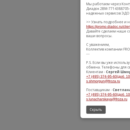
Мы работаем через Конт
Диадок 2BM-7714388705-
надежных сервисов ЭДО 
>> Узнать подробнее и н
https://promo.diadoc.ru/clie
Давайте сделаем наше с
ваши вопросы.
С уважением,
Коллектив компании FR
---
P.S. Если вы уже исполь
обмена. Телефоны для с
Клиентам -
Сергей Шмо
+7 (495) 374-95-60(доб. 10
s.shmorgun@froza.ru
Поставщикам -
Светлан
+7 (495) 374-95-60(доб. 10
s.lunacharskaya@froza.ru
Скрыть