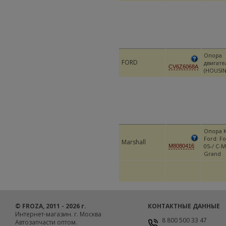
Опора
FORD
двигате
CV6Z6068A
(HOUSI
Опора 
Ford: Fo
Marshall
05-/ C-Ma
M8080416
Grand
© FROZA, 2011 - 2026 г.
КОНТАКТНЫЕ ДАННЫЕ
Интернет-магазин. г. Москва
8 800 500 33 47
Автозапчасти оптом.