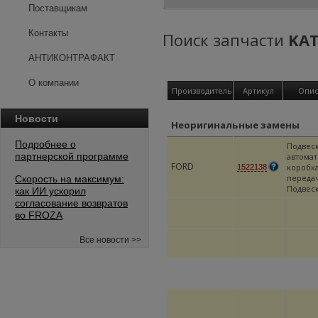
Поставщикам
Контакты
Поиск запчасти
KAT
АНТИКОНТРАФАКТ
О компании
Производитель
Артикул
Опис
Новости
Неоригинальные замены
Подробнее о
Подвеск
партнерской программе
автомат
FORD
коробк
1522138
передач
Скорость на максимум:
Подвес
как ИИ ускорил
согласование возвратов
во FROZA
Все новости >>