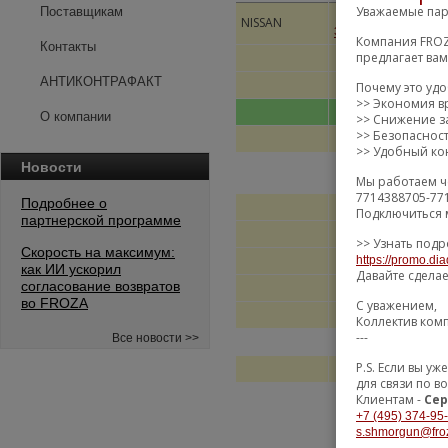
Уважаемые пар
Поставщикам
КРОН
NISSAN
ASSY
345605M400
Компания FROZ
Контакты
предлагает ва
АНТИКОНТРАФАКТ
Почему это уд
>> Экономия в
О компании
>> Снижение за
>> Безопаснос
>> Удобный кон
Новости
Мы работаем ч
7714388705-77
Подробнее о
Подключиться 
партнерской программе
>> Узнать подр
Скорость на максимум:
https://promo.dia
как ИИ ускорил
Давайте сдела
согласование возвратов
во FROZA
С уважением,
Коллектив ком
---
Все новости >>
P.S. Если вы 
для связи по в
Клиентам -
Сер
+7 (495) 374-95
s.shmorgun@fro