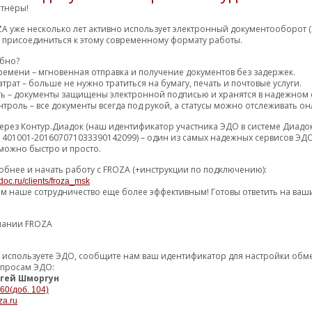
тнёры!
ШТЕЙН КУЛИСЫ / BRACKET
2548.89 р.
30 (34) дн
24
-HOLDER R
Р
A уже несколько лет активно использует электронный документооборот (
м присоединиться к этому современному формату работы.
2665.26 р.
15 (18) дн
6
2991.76 р.
1 (3) дн
обно?
2
ремени – мгновенная отправка и получение документов без задержек.
3210.59 р.
0 (2) дн
1
трат – больше не нужно тратиться на бумагу, печать и почтовые услуги.
ть – документы защищены электронной подписью и хранятся в надежном 
3295.99 р.
2 (4) дн
2
троль – все документы всегда под рукой, а статусы можно отслеживать он
3306.97 р.
15 (16) дн
24
ерез Контур.Диадок (наш идентификатор участника ЭДО в системе Диадо
1401001-201607071033390142099) – один из самых надежных сервисов ЭДО
3482.71 р.
1 (3) дн
3
можно быстро и просто.
3537.06 р.
1 (3) дн
32
обнее и начать работу с FROZA (+инструкции по подключению):
3558.59 р.
doc.ru/clients/froza_msk
3 (5) дн
1
ем наше сотрудничество еще более эффективным! Готовы ответить на ваш
3644.02 р.
1 (3) дн
37
3649.84 р.
1 (3) дн
2
пании FROZA
3679.43 р.
1 (2) дн
37
уже используете ЭДО, сообщите нам ваш идентификатор для настройки об
3727.03 р.
2 (4) дн
M
2
опросам ЭДО:
гей Шморгун
3790.91 р.
2 (3) дн
3
-60(доб. 104)
za.ru
3849.93 р.
4 (5) дн
32