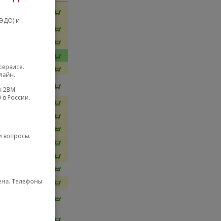
Срочный
ено ELRRS
ЭДО) и
MSC EEF3
MSC RNX
MSC SPP
сервисе.
MSC COS1
лайн.
Москва
к 2BM-
OSKI
 в России.
MSC ZETR
MSC HAN
MSC AVLZ
и вопросы.
MSC QTR
MSC AVLN
MSC MZHB
мена. Телефоны
SC NOVG
Москва
ZETA
Москва