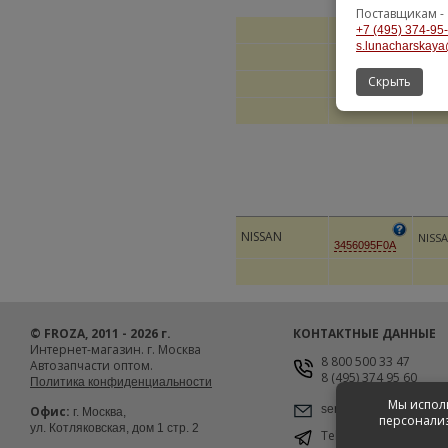
Поставщикам -
+7 (495) 374-95
s.lunacharskaya
Скрыть
NISSAN
NISS
3456095F0A
© FROZA, 2011 - 2026 г.
КОНТАКТНЫЕ ДАННЫЕ
Интернет-магазин. г. Москва
8 800 500 33 47
Автозапчасти оптом.
8 (495) 374 95 60
Политика конфиденциальности
Мы исполь
service@froza.ru
Офис:
г. Москва,
персонализ
ул. Котляковская, дом 1 стр. 2
Telegram
@froza_msk