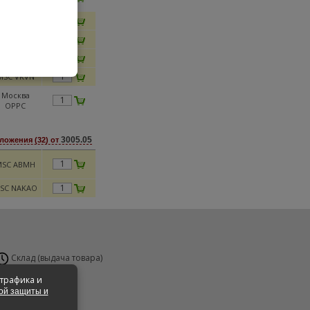
OEOO
SC NAKAO
SC ALPERC
MSC HAN1
MSC VKVN
Москва
OPPC
3005.05
ложения (32) от
MSC ABMH
SC NAKAO
Склад (выдача товара)
н-Вс 24 часа
 трафика и
ой защиты и