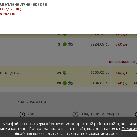
Светлана Луначарская
3857.75 р.
35 (45) дн
M
-60(доб. 106)
>100
@froza.ru
3899.63 р.
21 (40) дн
M
>100
3910.36 р.
1 (3) дн
3
3910.56 р.
4 (6) дн
32
3924.69 р.
2 (3) дн
3
остальные пред
3005.05 р.
AN ПОДУШКА
6 (8) дн
24
3486.83 р.
35 (45) дн
M
20
ЧАСЫ РАБОТЫ
Офис
Склад (прием товара)
Пн-Пт с 9:00 до 19:00
Пн-Вс 24 часа
П
зуем файлы cookies для обеспечения корректной работы сайта, анализа
Сб с 10:00 до 17:00,
ации контента. Продолжая использовать сайт, вы соглашаетесь с
Политик
Вс - Выходной
и использованием cookies.
обработки персональных данных