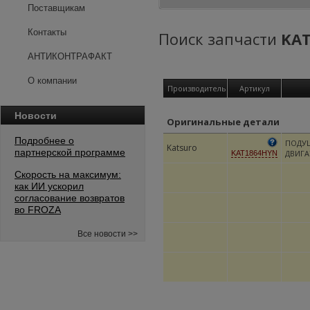
Поставщикам
Контакты
Поиск запчасти
KA
АНТИКОНТРАФАКТ
О компании
Производитель
Артикул
Новости
Оригинальные детали
Подробнее о
ПОДУ
Katsuro
партнерской программе
ДВИГА
KAT1864HYN
Скорость на максимум:
как ИИ ускорил
согласование возвратов
во FROZA
Все новости >>