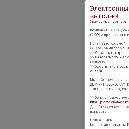
Электронный
выгодно!
Уважаемые партнёры!
Компания FROZA уже н
(ЭДО) и предлагает в
Почему это удобно?
>> Экономия времени 
>> Снижение затрат – 
>> Безопасность – д
сервисе.
>> Удобный контроль –
онлайн.
Мы работаем через Ко
2BM-7714388705-77140
ЭДО в России. Подклю
>> Узнать подробнее 
https://promo.diadoc.ru/
Давайте сделаем наше
вопросы.
С уважением,
Коллектив компании 