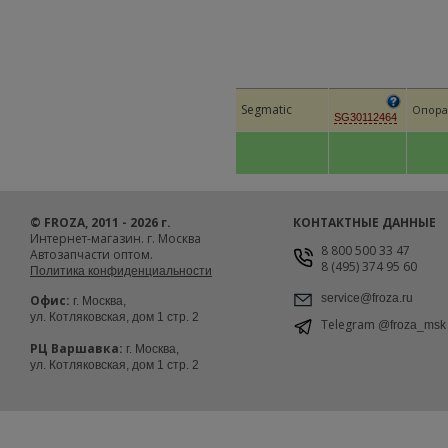
Segmatic
Опора 
SG30112464
© FROZA, 2011 - 2026 г.
КОНТАКТНЫЕ ДАННЫЕ
Интернет-магазин. г. Москва
8 800 500 33 47
Автозапчасти оптом.
8 (495) 374 95 60
Политика конфиденциальности
service@froza.ru
Офис:
г. Москва,
ул. Котляковская, дом 1 стр. 2
Telegram
@froza_msk
РЦ Варшавка:
г. Москва,
ул. Котляковская, дом 1 стр. 2