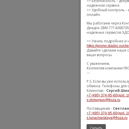
>> Безопасность – доку
надежном сервисе.
>> Удобный контроль – в
онлайн.
Мы работаем через Конт
Диадок 2BM-7714388705-
надежных сервисов ЭДО 
>> Узнать подробнее и 
https://promo.diadoc.ru/cli
Давайте сделаем наше с
ваши вопросы.
С уважением,
Коллектив компании FR
---
P.S. Если вы уже испол
обмена. Телефоны для с
Клиентам -
Сергей Шмо
+7 (495) 374-95-60(доб. 1
s.shmorgun@froza.ru
Поставщикам -
Светлан
+7 (495) 374-95-60(доб. 1
s.lunacharskaya@froza.ru
Скрыть