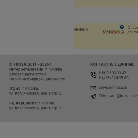
Опор
HONDA
двига
50810S9A013
© FROZA, 2011 - 2026 г.
КОНТАКТНЫЕ ДАННЫЕ
Интернет-магазин. г. Москва
8 800 500 33 47
Автозапчасти оптом.
8 (495) 374 95 60
Политика конфиденциальности
service@froza.ru
Офис:
г. Москва,
ул. Котляковская, дом 1 стр. 2
Telegram
@froza_msk
РЦ Варшавка:
г. Москва,
ул. Котляковская, дом 1 стр. 2