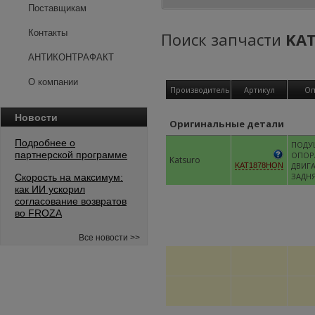
Поставщикам
Контакты
Поиск запчасти
KA
АНТИКОНТРАФАКТ
О компании
Производитель
Артикул
Оп
Новости
Оригинальные детали
Подробнее о
ПОДУ
партнерской программе
ОПОР
Katsuro
ДВИГ
KAT1878HON
ЗАДН
Скорость на максимум:
как ИИ ускорил
согласование возвратов
во FROZA
Все новости >>