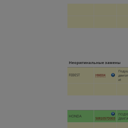
Неоригинальные замены
Поду
FEBEST
двига
HM004
at
ПОДУ
HONDA
ДВИГ
50810S7D003