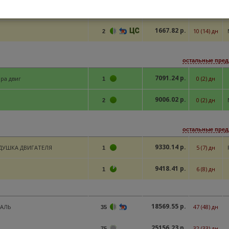
1550.62 р.
ушка двигателя задняя
14 (16) дн
2
1667.82 р.
10 (14) дн
2
остальные пред
7091.24 р.
ра двиг
0 (2) дн
1
9006.02 р.
0 (2) дн
2
остальные пред
9330.14 р.
ДУШКА ДВИГАТЕЛЯ
5 (7) дн
1
9418.41 р.
6 (8) дн
1
18569.55 р.
ТАЛЬ
47 (48) дн
35
25156.23 р.
32 (33) дн
75