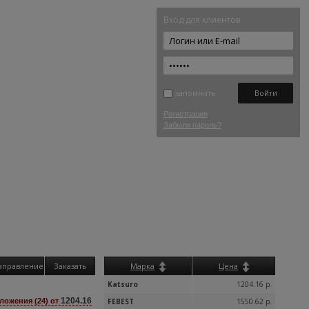
Вход для клиентов
запомнить
Регистрация
Забыли пароль?
аправление
Заказать
Марка
Цена
Katsuro
1204.16 р.
1204.16
ложения (24) от
FEBEST
1550.62 р.