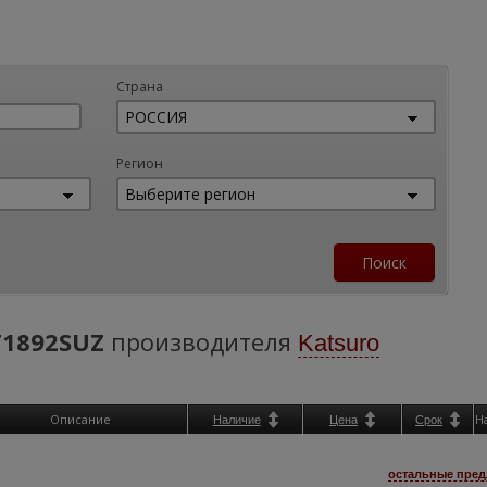
Страна
Регион
1892SUZ
производителя
Katsuro
Описание
Н
Наличие
Цена
Срок
остальные пред