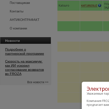
Поставщикам
ПО
Katsuro
KAT1892SUZ
ЗА
Контакты
АНТИКОНТРАФАКТ
О компании
Новости
Подробнее о
партнерской программе
Скорость на максимум:
как ИИ ускорил
согласование возвратов
во FROZA
Все новости >>
Электро
Уважаемые пар
Компания FROZ
предлагает ва