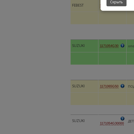
Скрыть
FEBEST
Под
SZMRH418R
SUZUKI
опо
1171054G30
SUZUKI
ПО
1171065G50
SUZUKI
ДЕ
1171054G30000