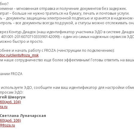
обно?
ремени – мгновенная отправка и получение документов без задержек.
1948.91 р.
6 (7) дн
Р
2
трат – больше не нужно тратиться на бумагу, печать и почтовые услуги.
ть – документы защищены электронной подписью и хранятся в надежном 
троль – все документы всегда под рукой, а статусы можно отслеживать он
2056.45 р.
6 (7) дн
2
ерез Контур.Диадок (наш идентификатор участника ЭДО в системе Диадо
2103.01 р.
1401001-201607071033390142099) – один из самых надежных сервисов ЭДО
5 (6) дн
2
можно быстро и просто.
2200.72 р.
4 (5) дн
1
обнее и начать работу с FROZA (+инструкции по подключению):
doc.ru/clients/froza_msk
ем наше сотрудничество еще более эффективным! Готовы ответить на ваш
2220.43 р.
4 (6) дн
2
пании FROZA
2314.64 р.
1 (3) дн
1
2536.26 р.
6 (8) дн
уже используете ЭДО, сообщите нам ваш идентификатор для настройки об
2
опросам ЭДО:
гей Шморгун
2549.58 р.
3 (4) дн
2
-60(доб. 104)
za.ru
2725.97 р.
5 (6) дн
Р
2
Светлана Луначарская
-60(доб. 106)
@froza.ru
остальные пред