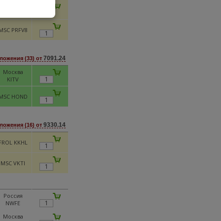
FR10 KKH10
MSC PRFV8
7091.24
ложения (33) от
Москва
KITV
MSC HOND
9330.14
ложения (16) от
FROL KKHL
MSC VKTI
Россия
NWFE
Москва