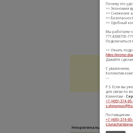
Почему это уд
>> Экономия в
>> Снижение за
>> Безопаснос
>> Удобный кон
Мы работаем ч
7714388705-77
Подключиться 
>> Узнать подр
https://promo.dia
Давайте сдела
С уважением,
Коллектив ком
---
P.S. Если вы 
для связи по в
Клиентам -
Сер
+7 (495) 374-95
s.shmorgun@fro
Поставщикам -
+7 (495) 374-95
s.lunacharskaya
Неоригинальные замены