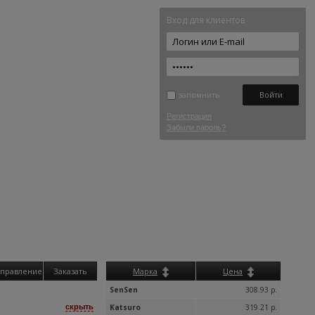
Вход для клиентов
запомнить
Регистрация
Забыли пароль?
правление
Заказать
Марка
Цена
SenSen
308.93 р.
скрыть
Katsuro
319.21 р.