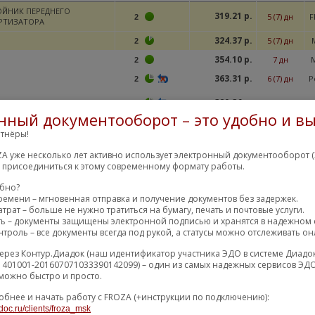
ЙНИК ПЕРЕДНЕГО
319.21 р.
5 (7) дн
F
2
РТИЗАТОРА
324.37 р.
5 (7) дн
2
354.10 р.
7 дн
2
363.31 р.
6 (7) дн
Р
2
380.36 р.
8 (9) дн
2
нный документооборот – это удобно и вы
434.27 р.
6 (8) дн
2
тнёры!
498.39 р.
8 (9) дн
2
A уже несколько лет активно использует электронный документооборот (
м присоединиться к этому современному формату работы.
505.97 р.
6 (7) дн
2
обно?
17050.18 р.
ремени – мгновенная отправка и получение документов без задержек.
76 (77) дн
2
трат – больше не нужно тратиться на бумагу, печать и почтовые услуги.
ть – документы защищены электронной подписью и хранятся в надежном 
22633.23 р.
79 (80) дн
2
троль – все документы всегда под рукой, а статусы можно отслеживать он
ерез Контур.Диадок (наш идентификатор участника ЭДО в системе Диадо
1401001-201607071033390142099) – один из самых надежных сервисов ЭДО
остальные пре
можно быстро и просто.
ОЙНИК АМОРТИЗАТОРА П
517.77 р.
0 (2) дн
4
обнее и начать работу с FROZA (+инструкции по подключению):
RU
doc.ru/clients/froza_msk