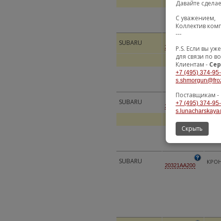
Давайте сдела
С уважением,
Коллектив ком
---
SUBARU
ОТБ
20321AA101
P.S. Если вы 
для связи по в
Клиентам -
Сер
+7 (495) 374-95
s.shmorgun@fro
Поставщикам -
SUBARU
ОТБ
+7 (495) 374-95
20321AA100
s.lunacharskaya
Скрыть
SUBARU
КРО
20321AA200