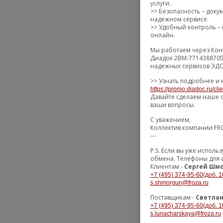
услуги.
>> Безопасность – док
надежном сервисе.
>> Удобный контроль – 
онлайн.
Мы работаем через Кон
Диадок 2BM-7714388705
надежных сервисов ЭДО
>> Узнать подробнее и 
https://promo.diadoc.ru/cli
Давайте сделаем наше с
ваши вопросы.
С уважением,
Коллектив компании FR
---
P.S. Если вы уже испол
обмена. Телефоны для 
Клиентам -
Сергей Шмо
+7 (495) 374-95-60(доб. 1
s.shmorgun@froza.ru
Поставщикам -
Светлан
+7 (495) 374-95-60(доб. 1
s.lunacharskaya@froza.ru