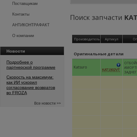
Поставщикам
Контакты
Поиск запчасти
KAT
АНТИКОНТРАФАКТ
О компании
Производитель
Артикул
Оп
Новости
Оригинальные детали
Подробнее о
ОТБОЙ
Katsuro
партнерской программе
АМОРТ
KAT1902VT
ЗАДНЕ
Скорость на максимум:
как ИИ ускорил
согласование возвратов
во FROZA
Все новости >>