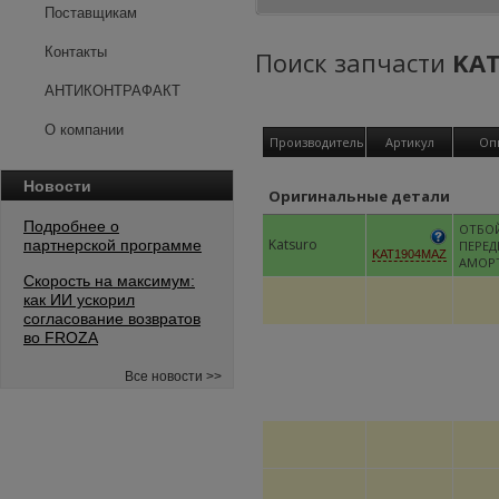
Поставщикам
Контакты
Поиск запчасти
KA
АНТИКОНТРАФАКТ
О компании
Производитель
Артикул
Оп
Новости
Оригинальные детали
Подробнее о
ОТБО
Katsuro
партнерской программе
ПЕРЕД
KAT1904MAZ
АМОР
Скорость на максимум:
как ИИ ускорил
согласование возвратов
во FROZA
Все новости >>