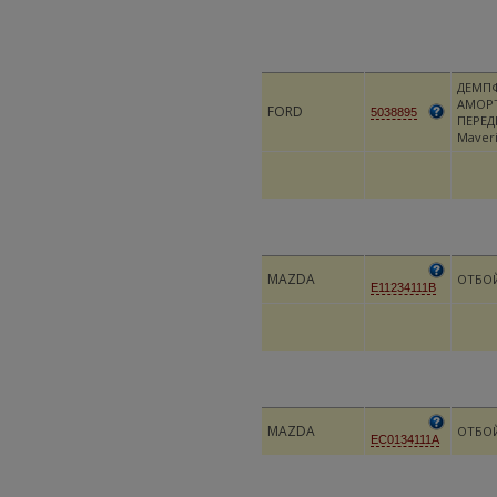
ДЕМП
АМОР
FORD
5038895
ПЕРЕД
Maveri
MAZDA
ОТБО
E11234111B
MAZDA
ОТБО
EC0134111A