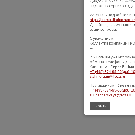
Диадок 2BM-7714388705-
надежных сервисов ЭДО 
>> Узнать подробнее и н
https://promo.diadoc.ru/cli
Давайте сделаем наше с
ваши вопросы.
С уважением,
Коллектив компании FR
---
P.S. Если вы уже исполь
обмена. Телефоны для с
Клиентам -
Сергей Шмо
+7 (495) 374-95-60(доб. 1
s.shmorgun@froza.ru
Поставщикам -
Светлан
+7 (495) 374-95-60(доб. 1
s.lunacharskaya@froza.ru
Скрыть