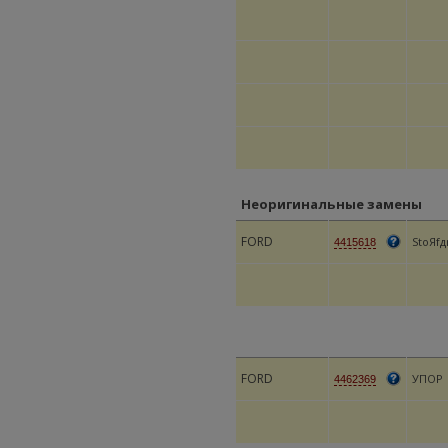
Неоригинальные замены
FORD
StoЯfд
4415618
FORD
УПОР
4462369