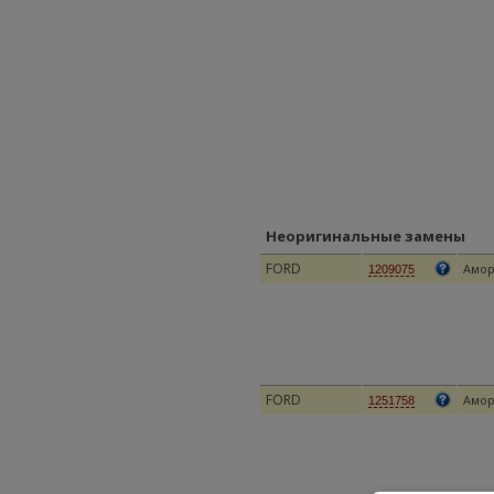
Неоригинальные замены
FORD
Амор
1209075
FORD
Амор
1251758