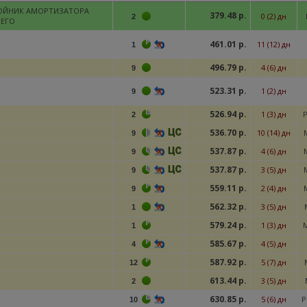
ОЙНИК АМОРТИЗАТОРА
379.48 р.
0 (2) дн
2
НЕГО
461.01 р.
11 (12) дн
1
496.79 р.
4 (6) дн
9
523.31 р.
1 (2) дн
9
526.94 р.
1 (3) дн
Р
2
536.70 р.
10 (14) дн
9
537.87 р.
4 (6) дн
9
537.87 р.
3 (5) дн
9
559.11 р.
2 (4) дн
9
562.32 р.
3 (5) дн
1
579.24 р.
1 (3) дн
1
585.67 р.
4 (5) дн
4
587.92 р.
5 (7) дн
12
613.44 р.
3 (5) дн
2
630.85 р.
5 (6) дн
Р
10