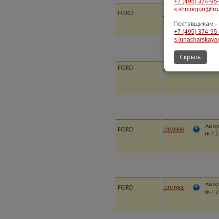
+7 (495) 374-95
s.shmorgun@fro
АМОР
FORD
1354939
ST15
Поставщикам -
+7 (495) 374-95
s.lunacharskaya
Скрыть
FORD
ДЕТА
1768584
Амор
FORD
1919350
(к-т 
Амор
FORD
1919351
(к-т 