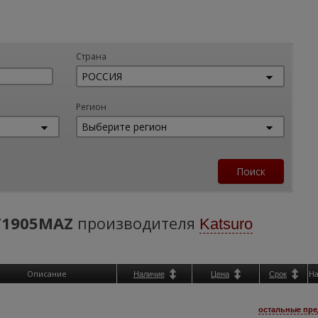
Страна
Регион
T1905MAZ
производителя
Katsuro
Описание
Н
Наличие
Цена
Срок
остальные пре