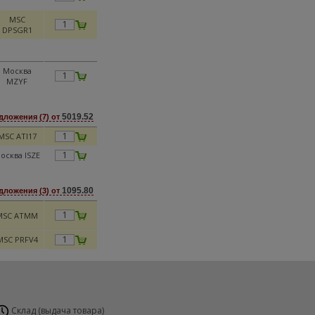
MSC
DPSGR1
Москва
MZYF
5019.52
дложения (7) от
MSC ATI17
осква ISZE
1095.80
дложения (3) от
MSC ATMM
MSC PRFV4
Склад (выдача товара)