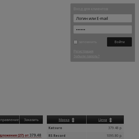
Вход для клиентов
запомнить
Регистрация
Забыли пароль?
аправление
Заказать
Марка
Цена
Katsuro
379.48 р.
379.48
дложения (27) от
RS Record
1095.80 р.