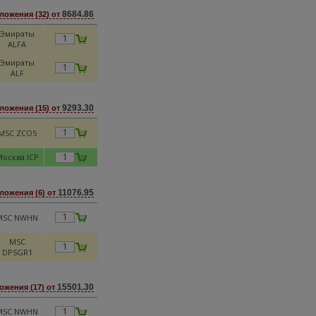
8684.86
ложения (32) от
Эмираты
ALFA
Эмираты
ALF
9293.30
ложения (15) от
MSC ZCO5
осква ICP
11076.95
ложения (6) от
MSC NWHN
MSC
DPSGR1
15501.30
ожения (17) от
MSC NWHN