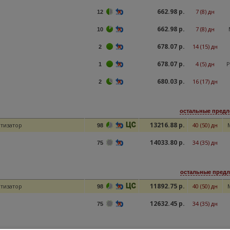
662.98 р.
7 (8) дн
12
662.98 р.
7 (8) дн
10
678.07 р.
14 (15) дн
2
678.07 р.
4 (5) дн
Р
1
680.03 р.
16 (17) дн
2
остальные предл
13216.88 р.
тизатор
40 (50) дн
98
14033.80 р.
34 (35) дн
75
остальные предл
11892.75 р.
тизатор
40 (50) дн
98
12632.45 р.
34 (35) дн
75