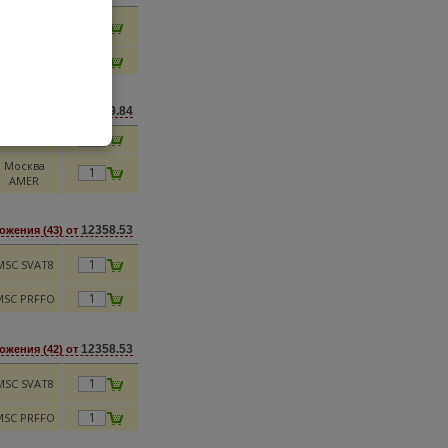
MSC PRFFO
MSC SVAT8
14589.84
ложения (7) от
SC GFORD
Москва
AMER
12358.53
ожения (43) от
MSC SVAT8
MSC PRFFO
12358.53
ожения (42) от
MSC SVAT8
MSC PRFFO