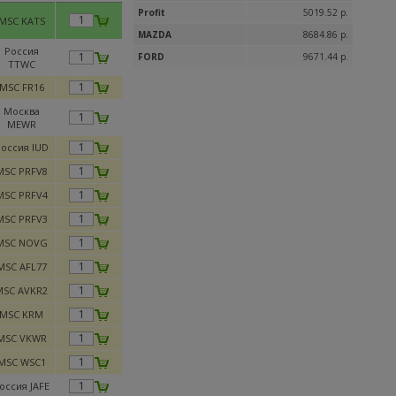
Profit
5019.52 р.
MSC KATS
MAZDA
8684.86 р.
Россия
FORD
9671.44 р.
TTWC
MSC FR16
Москва
MEWR
оссия IUD
MSC PRFV8
MSC PRFV4
MSC PRFV3
MSC NOVG
MSC AFL77
MSC AVKR2
MSC KRM
MSC VKWR
MSC WSC1
оссия JAFE