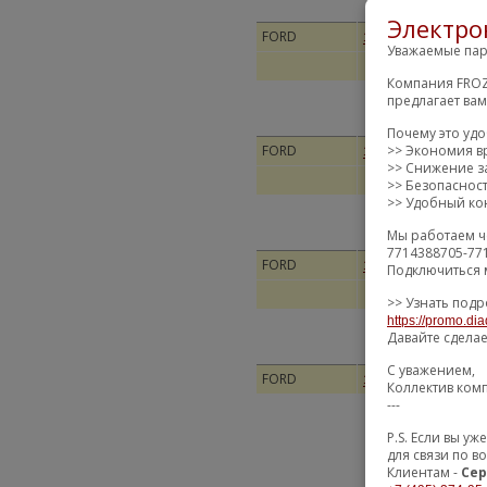
Электро
FORD
ДЕТА
1305429
Уважаемые пар
Компания FROZ
предлагает ва
Почему это уд
>> Экономия в
FORD
Амор
1305612
>> Снижение за
>> Безопаснос
>> Удобный кон
Мы работаем ч
7714388705-77
FORD
АМОР
1327469
Подключиться 
>> Узнать подр
https://promo.dia
Давайте сдела
С уважением,
FORD
Амор
1349680
Коллектив ком
---
P.S. Если вы 
для связи по в
Клиентам -
Сер