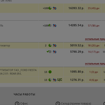
-28-70XB)
16393.32 р.
35 (45) дн
>100
14285.54 р.
ЛЬ
57 (58) дн
>100
остальные пре
5019.52 р.
тизатор
18 (20) дн
2
5790.29 р.
16 (17) дн
М
остальные пре
ТИЗАТОР ГАЗ._FORD FIESTA
1095.80 р.
1 (3) дн
13
A 2 01- REAR (R/L
1276.31 р.
4 (6) дн
13
ЧАСЫ РАБОТЫ
Офис
Склад (прием товара)