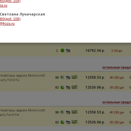
-60(доб. 104)
za.ru
ТИЗАТОР ЗАДНИЙ Fiesta
24846.18 р.
30 (50) дн
82
0
Светлана Луначарская
26419.96 р.
40 (50) дн
98
-60(доб. 106)
@froza.ru
остальные пред
14589.84 р.
ЛЬ
47 (60) дн
M
>100
16792.56 р.
2 (4) дн
1
остальные предл
тизаторы задние Motorcraft
12358.53 р.
40 (50) дн
98
2 шт), Ford Fu
12526.06 р.
30 (50) дн
82
остальные предл
тизаторы задние Motorcraft
12358.53 р.
40 (50) дн
98
2шт), Ford Fie
12526.06 р.
30 (50) дн
82