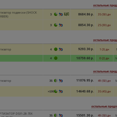
остальные пред
тизатор подвески (SHOCK
8684.86 р.
35 (50) дн
3
RBER)
8854.30 р.
25 (30) дн
3
остальные пред
9293.30 р.
тизатор
1 (3) дн
4
10759.60 р.
0 (2) дн
М
4
остальные пред
11076.95 р.
тизатор
49 (50) дн
35
14640.68 р.
35 (45) дн
>100
остальные предл
ТИЗАТОР D531-28-70X
15501.30 р.
49 (50) дн
35