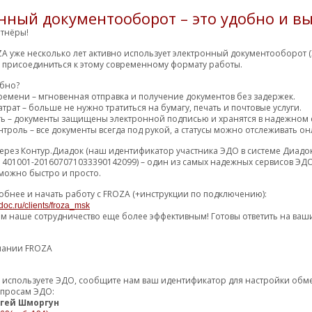
остальные пред
нный документооборот – это удобно и вы
9671.44 р.
ЛЬ
30 (50) дн
82
тнёры!
11221.16 р.
47 (60) дн
M
>100
A уже несколько лет активно использует электронный документооборот (
м присоединиться к этому современному формату работы.
остальные пред
обно?
ремени – мгновенная отправка и получение документов без задержек.
11638.79 р.
тизатор
50 (80) дн
55
трат – больше не нужно тратиться на бумагу, печать и почтовые услуги.
11892.75 р.
40 (50) дн
98
ть – документы защищены электронной подписью и хранятся в надежном 
троль – все документы всегда под рукой, а статусы можно отслеживать он
ерез Контур.Диадок (наш идентификатор участника ЭДО в системе Диадо
остальные предл
1401001-201607071033390142099) – один из самых надежных сервисов ЭДО
20010.25 р.
ТИЗАТОР ЗАДНИЙ Fiesta 01-
30 (50) дн
82
можно быстро и просто.
20381.81 р.
40 (50) дн
98
обнее и начать работу с FROZA (+инструкции по подключению):
doc.ru/clients/froza_msk
ем наше сотрудничество еще более эффективным! Готовы ответить на ваш
остальные пред
17068.31 р.
тизатор
40 (50) дн
98
пании FROZA
21153.21 р.
50 (51) дн
>100
уже используете ЭДО, сообщите нам ваш идентификатор для настройки об
опросам ЭДО:
гей Шморгун
остальные предл