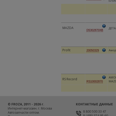
(D530
MAZDA
ДЕТА
D5302870XB
Profit
Амор
20050329
АМОР
RS Record
MAZD
RS10002870
© FROZA, 2011 - 2026 г.
КОНТАКТНЫЕ ДАННЫЕ
Интернет-магазин. г. Москва
8 800 500 33 47
Автозапчасти оптом.
8 (495) 374 95 60