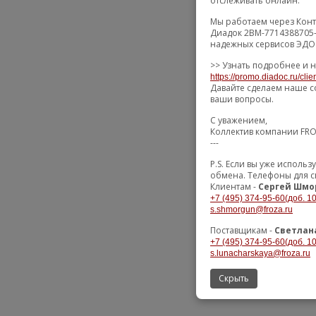
отслеживать онлайн.
Мы работаем через Конт
Диадок 2BM-7714388705-
надежных сервисов ЭДО 
>> Узнать подробнее и н
https://promo.diadoc.ru/cli
Давайте сделаем наше с
ваши вопросы.
С уважением,
Коллектив компании FR
---
P.S. Если вы уже исполь
обмена. Телефоны для с
Клиентам -
Сергей Шмо
+7 (495) 374-95-60(доб. 1
s.shmorgun@froza.ru
Поставщикам -
Светлан
+7 (495) 374-95-60(доб. 1
s.lunacharskaya@froza.ru
Скрыть