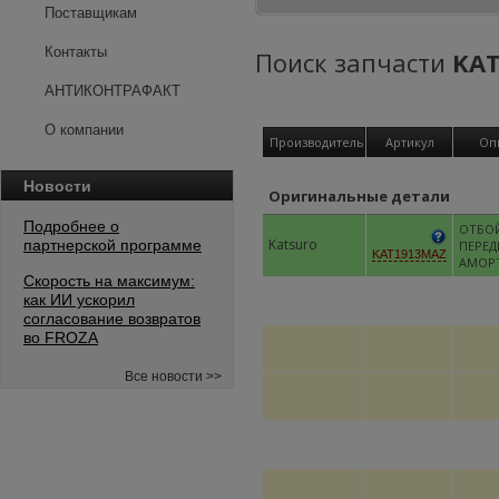
Поставщикам
Контакты
Поиск запчасти
KA
АНТИКОНТРАФАКТ
О компании
Производитель
Артикул
Оп
Новости
Оригинальные детали
Подробнее о
ОТБО
Katsuro
партнерской программе
ПЕРЕД
KAT1913MAZ
АМОР
Скорость на максимум:
как ИИ ускорил
согласование возвратов
во FROZA
Все новости >>