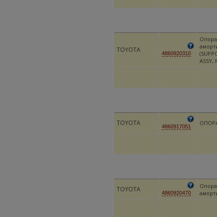
Опора
аморт
TOYOTA
(SUPP
4860920310
ASSY, 
TOYOTA
ОПОР
4860917051
Опора
TOYOTA
аморт
4860920470