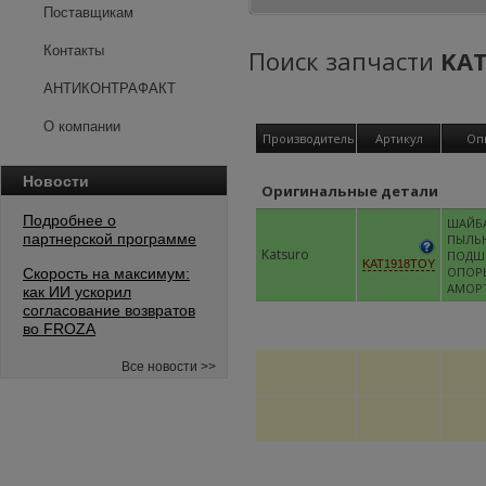
Поставщикам
Контакты
Поиск запчасти
KA
АНТИКОНТРАФАКТ
О компании
Производитель
Артикул
Оп
Новости
Оригинальные детали
Подробнее о
ШАЙБ
партнерской программе
ПЫЛЬ
Katsuro
ПОДШ
KAT1918TOY
ОПОР
Скорость на максимум:
АМОР
как ИИ ускорил
согласование возвратов
во FROZA
Все новости >>