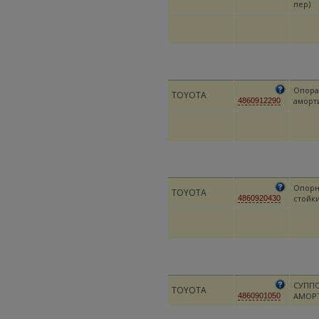
пер)
Опора
TOYOTA
аморт
4860912290
Опорн
TOYOTA
стойк
4860920430
СУПП
TOYOTA
АМОР
4860901050