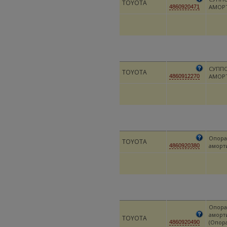
TOYOTA
АМОР
4860920471
СУПП
TOYOTA
АМОР
4860912270
Опора
TOYOTA
аморт
4860920380
Опора
аморт
TOYOTA
(Опор
4860920490