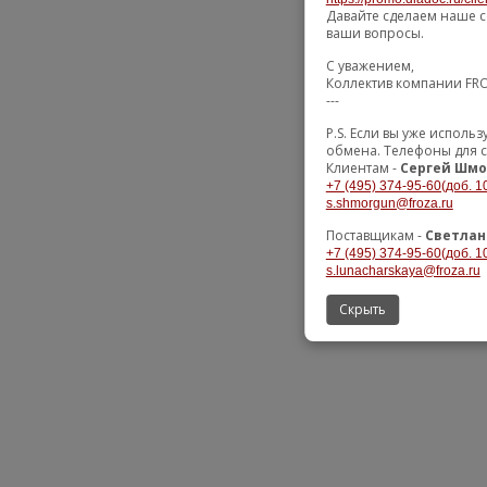
Давайте сделаем наше с
ваши вопросы.
С уважением,
Коллектив компании FR
---
P.S. Если вы уже испол
обмена. Телефоны для с
Клиентам -
Сергей Шмо
+7 (495) 374-95-60(доб. 1
s.shmorgun@froza.ru
Поставщикам -
Светлан
+7 (495) 374-95-60(доб. 1
s.lunacharskaya@froza.ru
Скрыть