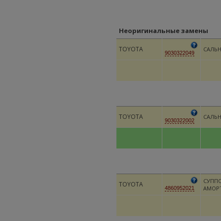
Неоригинальные замены
TOYOTA
САЛЬ
9030322049
TOYOTA
САЛЬ
9030322002
СУПП
TOYOTA
АМОР
4860952021