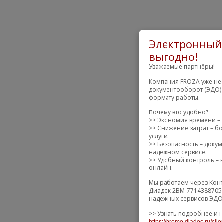
Электронный 
выгодно!
Уважаемые партнёры!
Компания FROZA уже нес
документооборот (ЭДО) 
формату работы.
Почему это удобно?
>> Экономия времени – 
>> Снижение затрат – бо
услуги.
>> Безопасность – доку
надежном сервисе.
>> Удобный контроль – в
онлайн.
Мы работаем через Конт
Диадок 2BM-7714388705-
надежных сервисов ЭДО 
>> Узнать подробнее и 
https://promo.diadoc.ru/cli