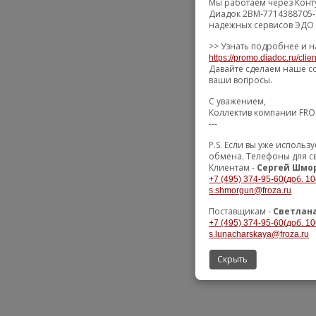
Мы работаем через Конт
Диадок 2BM-7714388705-
надежных сервисов ЭДО 
>> Узнать подробнее и н
https://promo.diadoc.ru/clie
Давайте сделаем наше с
ваши вопросы.
С уважением,
Коллектив компании FR
---
P.S. Если вы уже исполь
обмена. Телефоны для с
Клиентам -
Сергей Шмо
+7 (495) 374-95-60(доб. 10
s.shmorgun@froza.ru
Поставщикам -
Светлан
+7 (495) 374-95-60(доб. 10
s.lunacharskaya@froza.ru
Скрыть