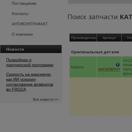
Поставщикам
Контакты
Поиск запчасти
KAT
АНТИКОНТРАФАКТ
О компании
Производитель
Артикул
Оп
Новости
Оригинальные детали
Подробнее о
ПРОС
партнерской программе
ПРУ
Katsuro
ПЕРЕ
KAT19706TOY
ВЕРХ
Скорость на максимум:
как ИИ ускорил
согласование возвратов
во FROZA
Все новости >>