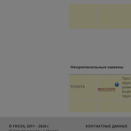
Неоригинальные замены
Прос
пруж
TOYOTA
рези
4815712070
((сц)
пруж
© FROZA, 2011 - 2026 г.
КОНТАКТНЫЕ ДАННЫЕ
Интернет-магазин. г. Москва