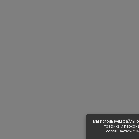
Мы используем файлы co
трафика и персона
соглашаетесь с
П