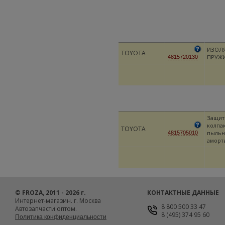
ИЗОЛ
TOYOTA
ПРУЖ
4815720130
Защи
колпак
TOYOTA
пыльн
4815705010
аморт
© FROZA, 2011 - 2026 г.
КОНТАКТНЫЕ ДАННЫЕ
Интернет-магазин. г. Москва
8 800 500 33 47
Автозапчасти оптом.
8 (495) 374 95 60
Политика конфиденциальности