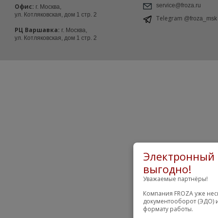
service@froza.ru
Офис:
г. Москва,
ул. Котляковская, дом 1 стр. 2
Telegram
@froza_msk
РЦ Варшавка:
г. Москва,
ул. Котляковская, дом 1 стр. 2
Электронный 
выгодно!
Уважаемые партнёры!
Компания FROZA уже неск
документооборот (ЭДО) и
формату работы.