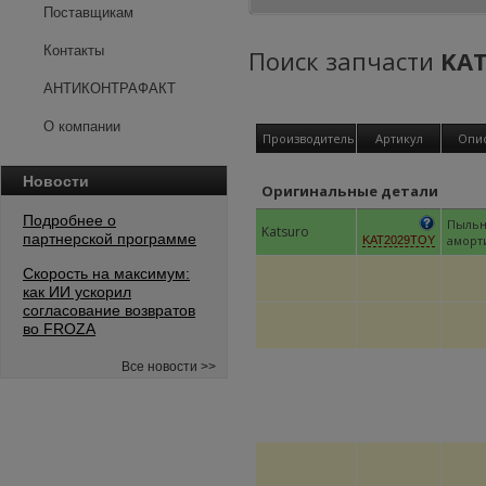
Поставщикам
Контакты
Поиск запчасти
KA
АНТИКОНТРАФАКТ
О компании
Производитель
Артикул
Опи
Новости
Оригинальные детали
Подробнее о
Пыльн
Katsuro
партнерской программе
аморт
KAT2029TOY
Скорость на максимум:
как ИИ ускорил
согласование возвратов
во FROZA
Все новости >>