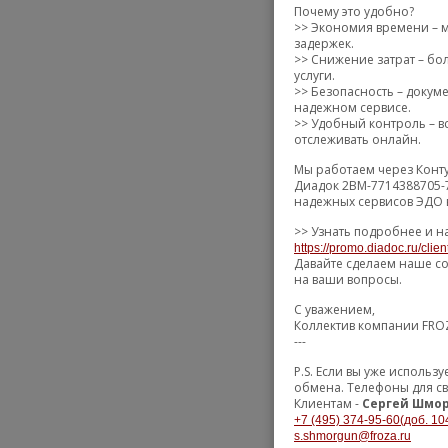
Почему это удобно?
>> Экономия времени – м
задержек.
>> Снижение затрат – бол
услуги.
>> Безопасность – доку
надежном сервисе.
>> Удобный контроль – вс
отслеживать онлайн.
Мы работаем через Конту
Диадок 2BM-7714388705-7
надежных сервисов ЭДО в
>> Узнать подробнее и н
https://promo.diadoc.ru/clie
Давайте сделаем наше со
на ваши вопросы.
С уважением,
Коллектив компании FRO
---
P.S. Если вы уже исполь
обмена. Телефоны для с
Клиентам -
Сергей Шмор
+7 (495) 374-95-60(доб. 10
s.shmorgun@froza.ru