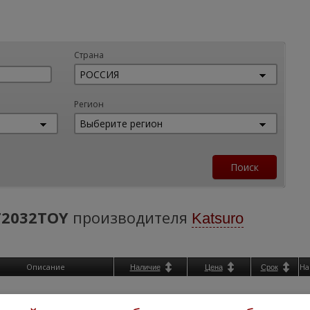
Страна
Регион
T2032TOY
производителя
Katsuro
Описание
На
Наличие
Цена
Срок
остальные пре