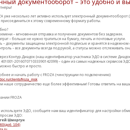
нный документооборот – это удобно и вы
ЬНИК ПЕРЕДНЕГО
434.60 р.
0 (2) дн
тнёры!
10
РТИЗАТОРА
A уже несколько лет активно использует электронный документооборот (
503.98 р.
3 (4) дн
10
м присоединиться к этому современному формату работы.
521.10 р.
8 (10) дн
F
обно?
10
ремени – мгновенная отправка и получение документов без задержек.
522.65 р.
трат – больше не нужно тратиться на бумагу, печать и почтовые услуги.
11 (12) дн
10
ть – документы защищены электронной подписью и хранятся в надежном 
троль – все документы всегда под рукой, а статусы можно отслеживать он
560.03 р.
3 (4) дн
10
ерез Контур.Диадок (наш идентификатор участника ЭДО в системе Диадо
562.96 р.
10 (14) дн
M
10
1401001-201607071033390142099) – один из самых надежных сервисов ЭДО
можно быстро и просто.
564.03 р.
36 (48) дн
M
10
обнее и начать работу с FROZA (+инструкции по подключению):
566.55 р.
11 дн
M
10
doc.ru/clients/froza_msk
569.72 р.
ем наше сотрудничество еще более эффективным! Готовы ответить на ваш
4 (6) дн
17
594.13 р.
1 (2) дн
17
пании FROZA
603.97 р.
15 (16) дн
M
10
уже используете ЭДО, сообщите нам ваш идентификатор для настройки об
604.81 р.
5 (6) дн
M
44
опросам ЭДО:
605.84 р.
1 (3) дн
Р
гей Шморгун
2
-60(доб. 104)
608.83 р.
5 дн
M
17
za.ru