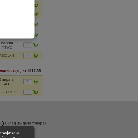
SC PRFV4
SC PRFV3
Москва
SXVY
MSC SXWE
Россия
TTWC
MSC LXH
1917.85
ложения (40) от
Эмираты
ALF
SC ACDS1
Склад (выдача товара)
н-Вс 24 часа
 трафика и