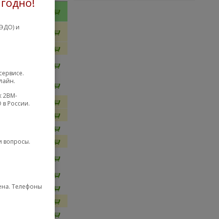
годно!
MSC KATS
ЭДО) и
Россия
VMLGV
RO5 KKH5
Москва
DWKD
сервисе.
лайн.
Москва
DWHD
к 2BM-
SC PRFV8
 в России.
SC PRF12
SC AT877
и вопросы.
MSC FR16
Москва
MEWR
SC MEWB
мена. Телефоны
SC MKMY
оссия IUD
SC AT335