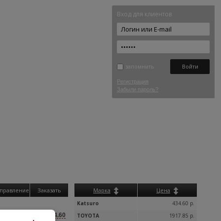
Вход для клиентов
запомнить
Регистрация
Забыли пароль?
правление
Заказать
Марка
Цена
Katsuro
434.60 р.
434.60
дложения (38) от
TOYOTA
1917.85 р.