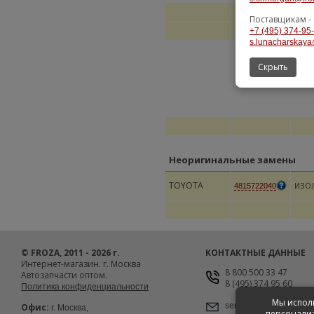
Поставщикам -
+7 (495) 374-95
s.lunacharskaya
Скрыть
Неоригинальные замены
TOYOTA
ИЗО
4815722040
© FROZA, 2011 - 2026 г.
КОНТАКТНЫЕ ДАННЫЕ
Интернет-магазин. г. Москва
8 800 500 33 47
Автозапчасти оптом.
8 (495) 374 95 60
Политика конфиденциальности
Мы исполь
service@froza.ru
Офис:
г. Москва,
персонализ