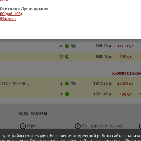
610.20 р.
4 (6) дн
M
17
Светлана Луначарская
610.20 р.
3 (5) дн
M
-60(доб. 106)
17
@froza.ru
622.98 р.
9 (10) дн
10
622.98 р.
10 (11) дн
10
628.23 р.
11 (12) дн
10
630.45 р.
4 (5) дн
22
остальные пред
1917.85 р.
ЛЯТОР ПРУЖИНЫ
25 (30) дн
2
1921.47 р.
2 (4) дн
M
1
ЧАСЫ РАБОТЫ
Офис
Склад (прием товара)
Пн-Пт с 9:00 до 19:00
Пн-Вс 24 часа
П
зуем файлы cookies для обеспечения корректной работы сайта, анализа
Сб с 10:00 до 17:00,
ации контента. Продолжая использовать сайт, вы соглашаетесь с