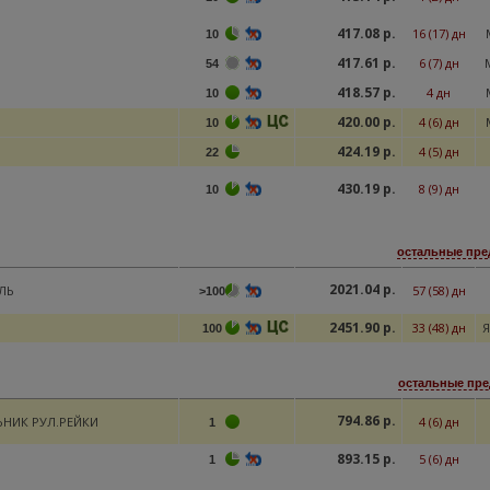
417.08 р.
16 (17) дн
10
417.61 р.
6 (7) дн
54
418.57 р.
4 дн
10
420.00 р.
4 (6) дн
10
424.19 р.
4 (5) дн
22
430.19 р.
8 (9) дн
10
остальные пре
2021.04 р.
ЛЬ
57 (58) дн
>100
2451.90 р.
33 (48) дн
Я
100
остальные пре
794.86 р.
НИК РУЛ.РЕЙКИ
4 (6) дн
1
893.15 р.
5 (6) дн
1