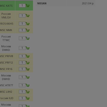
NISSAN
2021.04 р.
MSC KATS
Россия
VMLGV
FRO5 KKH5
MSC NMK
Россия
TTWC
Москва
DWKD
MSC PRFV8
MSC PRF12
MSC FR16
Москва
DWHD
MSC AT877
MSC LXH2
Россия IUD
Москва