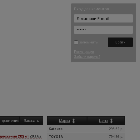
Вход для клиентов
запомнить
Регистрация
Забыли пароль?
аправление
Заказать
Марка
Цена
Katsuro
293.62 р.
293.62
дложения (32) от
TOYOTA
794.86 р.