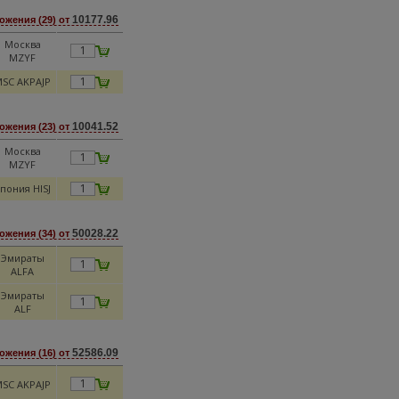
10177.96
ожения (29) от
Москва
MZYF
SC AKPAJP
10041.52
ожения (23) от
Москва
MZYF
пония HISJ
50028.22
ожения (34) от
Эмираты
ALFA
Эмираты
ALF
52586.09
ожения (16) от
SC AKPAJP