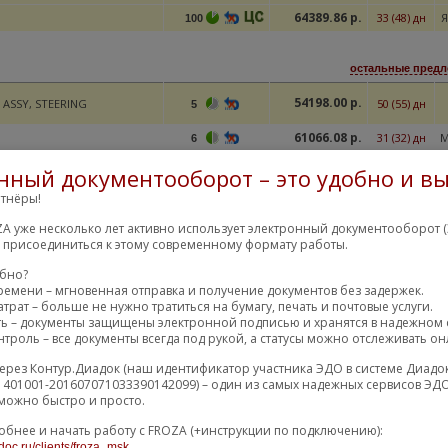
64389.86 р.
33 (48) дн
Я
100
остальные предл
54198.00 р.
 ASSY, STEERING
50 (55) дн
5
61066.08 р.
31 (32) дн
М
6
нный документооборот – это удобно и вы
остальные предл
тнёры!
62357.02 р.
ЕВОЙ МЕХАНИЗМ
25 (35) дн
3
A уже несколько лет активно использует электронный документооборот (
м присоединиться к этому современному формату работы.
62357.02 р.
15 (22) дн
3
обно?
ремени – мгновенная отправка и получение документов без задержек.
трат – больше не нужно тратиться на бумагу, печать и почтовые услуги.
остальные предл
ть – документы защищены электронной подписью и хранятся в надежном 
троль – все документы всегда под рукой, а статусы можно отслеживать он
62709.76 р.
ЕВОЙ МЕХАНИЗМ
50 (60) дн
M
4
ерез Контур.Диадок (наш идентификатор участника ЭДО в системе Диадо
76785.68 р.
33 (48) дн
Я
100
1401001-201607071033390142099) – один из самых надежных сервисов ЭДО
можно быстро и просто.
обнее и начать работу с FROZA (+инструкции по подключению):
остальные предл
doc.ru/clients/froza_msk