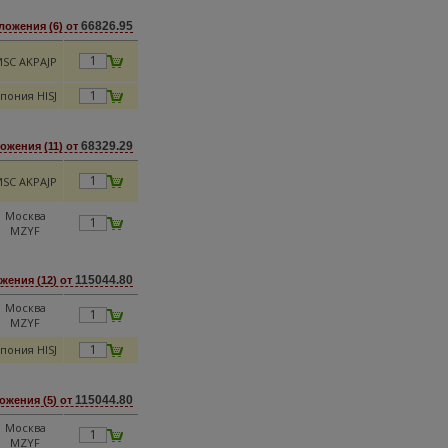
66826.95
ложения (6) от
SC AKPAJP
пония HISJ
68329.29
ожения (11) от
SC AKPAJP
Москва
MZYF
115044.80
жения (12) от
Москва
MZYF
пония HISJ
115044.80
ожения (5) от
Москва
MZYF