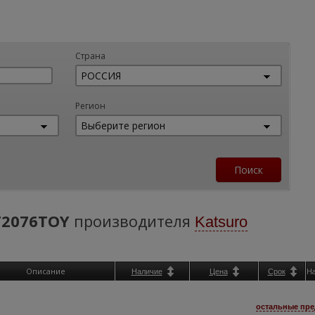
Страна
Регион
T2076TOY
производителя
Katsuro
Описание
Н
Наличие
Цена
Срок
остальные пре