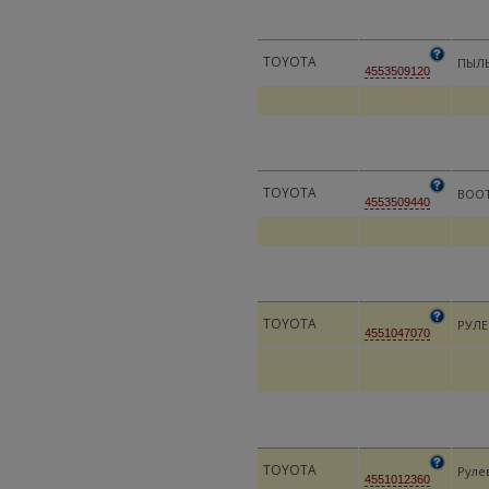
TOYOTA
ПЫЛЬ
4553509120
TOYOTA
BOOT
4553509440
TOYOTA
РУЛ
4551047070
TOYOTA
Руле
4551012360