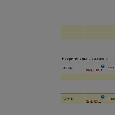
Неоригинальные замены
NISSAN
ДЕТА
48203HA00A
TOYOTA
ПЫЛЬ
4553549015