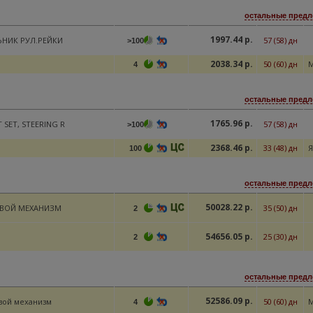
остальные предл
1997.44 р.
НИК РУЛ.РЕЙКИ
57 (58) дн
>100
2038.34 р.
50 (60) дн
M
4
остальные предл
1765.96 р.
 SET, STEERING R
57 (58) дн
>100
2368.46 р.
33 (48) дн
Я
100
остальные предл
50028.22 р.
ЕВОЙ МЕХАНИЗМ
35 (50) дн
2
54656.05 р.
25 (30) дн
2
остальные предл
52586.09 р.
вой механизм
50 (60) дн
M
4