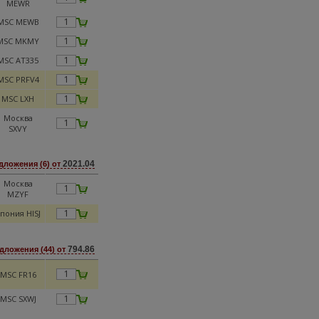
MEWR
MSC MEWB
MSC MKMY
MSC AT335
MSC PRFV4
MSC LXH
Москва
SXVY
2021.04
дложения (6) от
Москва
MZYF
пония HISJ
794.86
дложения (44) от
MSC FR16
MSC SXWJ