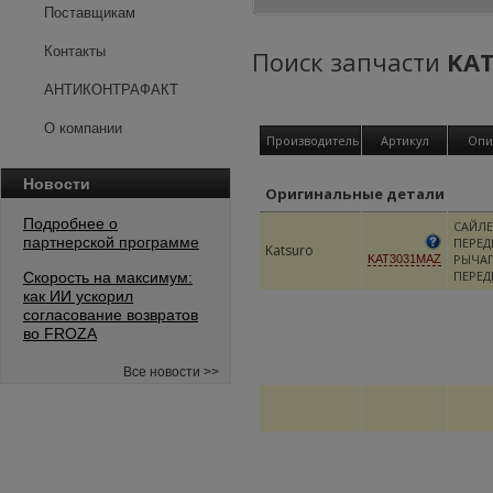
Поставщикам
Контакты
Поиск запчасти
KA
АНТИКОНТРАФАКТ
О компании
Производитель
Артикул
Опи
Новости
Оригинальные детали
Подробнее о
САЙЛ
партнерской программе
ПЕРЕД
Katsuro
РЫЧА
KAT3031MAZ
ПЕРЕ
Скорость на максимум:
как ИИ ускорил
согласование возвратов
во FROZA
Все новости >>