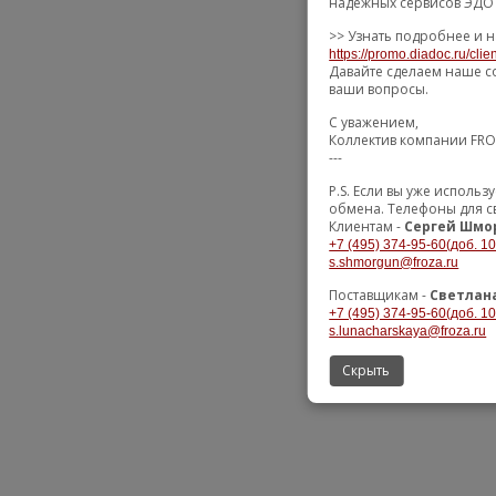
надежных сервисов ЭДО 
>> Узнать подробнее и н
https://promo.diadoc.ru/cli
Давайте сделаем наше с
ваши вопросы.
С уважением,
Коллектив компании FR
---
P.S. Если вы уже исполь
обмена. Телефоны для с
Клиентам -
Сергей Шмо
+7 (495) 374-95-60(доб. 10
s.shmorgun@froza.ru
Поставщикам -
Светлан
+7 (495) 374-95-60(доб. 10
s.lunacharskaya@froza.ru
Скрыть