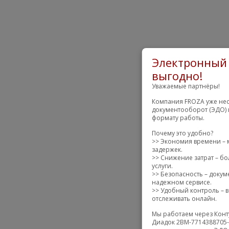
Электронный 
выгодно!
Уважаемые партнёры!
Компания FROZA уже нес
документооборот (ЭДО) 
формату работы.
Почему это удобно?
>> Экономия времени – 
задержек.
>> Снижение затрат – бо
услуги.
>> Безопасность – доку
надежном сервисе.
>> Удобный контроль – в
отслеживать онлайн.
Мы работаем через Конт
Диадок 2BM-7714388705-