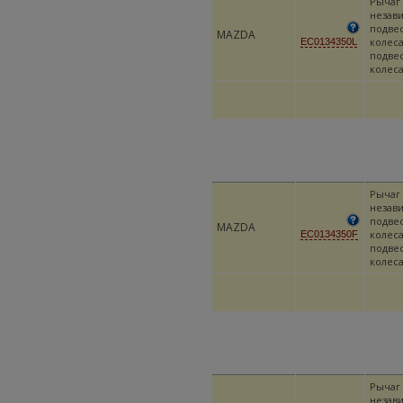
Рычаг
незав
подве
MAZDA
колеса
EC0134350L
подве
колес
Рычаг
незав
подве
MAZDA
колеса
EC0134350F
подве
колес
Рычаг
незав