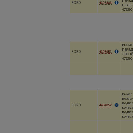
ПЕРЕД
FORD
4397803
ПРАВЫЙ
476390
РЫЧАГ
ПЕРЕД
FORD
4397951
ЛЕВЫЙ 
476390
Рычаг
незав
подве
FORD
4484852
колеса
подве
колес