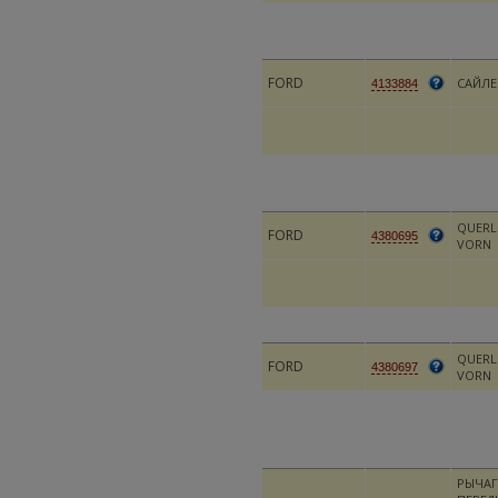
FORD
САЙЛ
4133884
QUERL
FORD
4380695
VORN
QUERL
FORD
4380697
VORN
РЫЧАГ