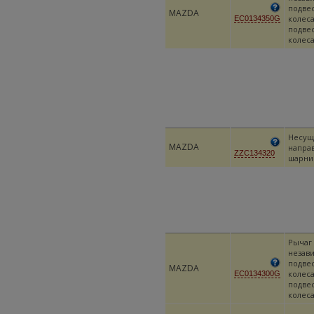
подве
MAZDA
колеса
EC0134350G
подве
колес
Несущ
MAZDA
напра
ZZC134320
шарни
Рычаг
незав
подве
MAZDA
колеса
EC0134300G
подве
колес