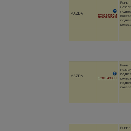
Рычаг
незав
подве
MAZDA
колеса
EC0134350M
подве
колес
Рычаг
незав
подве
MAZDA
колеса
EC0134300H
подве
колес
Рычаг