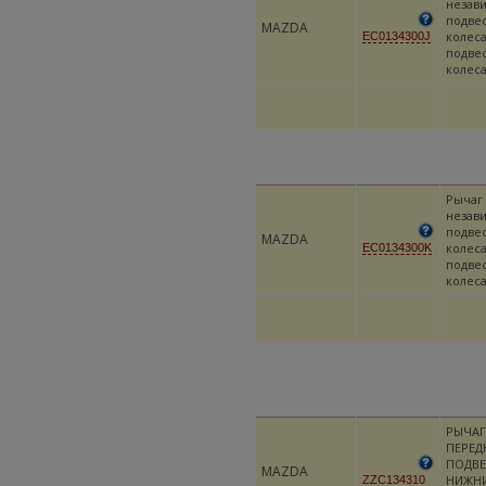
незав
подве
MAZDA
колеса
EC0134300J
подве
колес
Рычаг
незав
подве
MAZDA
колеса
EC0134300K
подве
колес
РЫЧАГ
ПЕРЕД
ПОДВЕ
MAZDA
НИЖН
ZZC134310