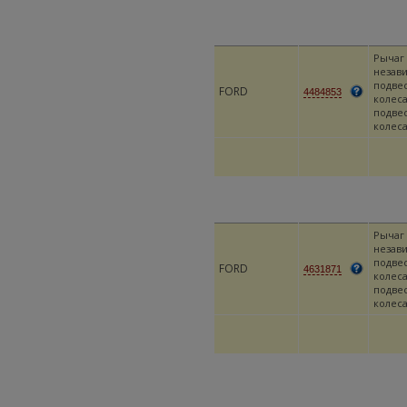
Рычаг
незав
подве
FORD
4484853
колеса
подве
колес
Рычаг
незав
подве
FORD
4631871
колеса
подве
колес