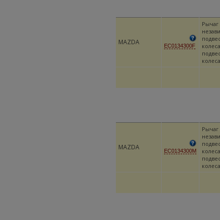
Рычаг
незав
подве
MAZDA
колеса
EC0134300F
подве
колес
Рычаг
незав
подве
MAZDA
колеса
EC0134300M
подве
колес