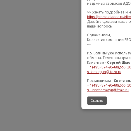
надежных сервисов ЭДО 
>> Узнать подробнее и н
https://promo.diadoc.ru/cli
Давайте сделаем наше с
ваши вопросы.
С уважением,
Коллектив компании FR
---
P.S. Если вы уже исполь
обмена. Телефоны для с
Клиентам -
Сергей Шмо
+7 (495) 374-95-60(доб. 1
s.shmorgun@froza.ru
Поставщикам -
Светлан
+7 (495) 374-95-60(доб. 1
s.lunacharskaya@froza.ru
Скрыть