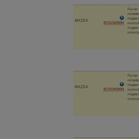
Рычаг
незав
подве
MAZDA
колеса
EC0134350N
подве
колес
Рычаг
незав
подве
MAZDA
колеса
EC0134300N
подве
колес