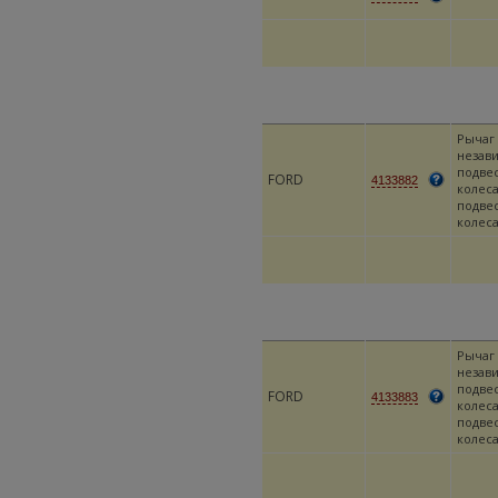
Рычаг
незав
подве
FORD
4133882
колеса
подве
колес
Рычаг
незав
подве
FORD
4133883
колеса
подве
колес