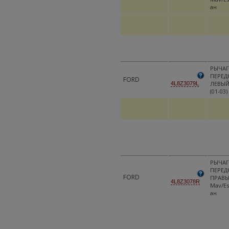
ан
РЫЧАГ
ПЕРЕД
FORD
ЛЕВЫЙ
4L8Z3079L
(01-03)
РЫЧАГ
ПЕРЕД
FORD
ПРАВ
4L8Z3078R
Mav/Es
ан