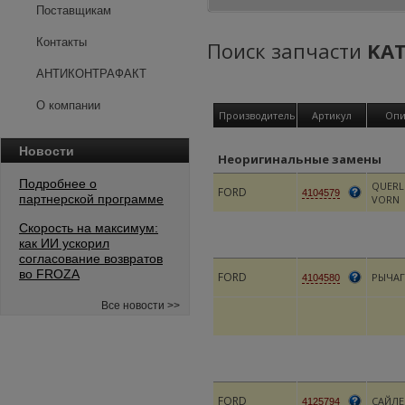
Поставщикам
Контакты
Поиск запчасти
KA
АНТИКОНТРАФАКТ
О компании
Производитель
Артикул
Опи
Новости
Неоригинальные замены
Подробнее о
QUERL
FORD
4104579
партнерской программе
VORN
Скорость на максимум:
как ИИ ускорил
согласование возвратов
во FROZA
FORD
РЫЧАГ
4104580
Все новости >>
FORD
САЙЛ
4125794