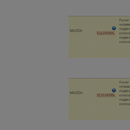
Рычаг
незав
подве
MAZDA
колеса
E11234300C
подве
колес
Рычаг
незав
подве
MAZDA
колеса
EC0134300L
подве
колес