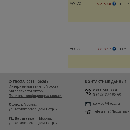
VOLVO
Тяга 
30818096
VOLVO
Тяга 
30818097
© FROZA, 2011 - 2026 г.
КОНТАКТНЫЕ ДАННЫЕ
Интернет-магазин. г. Москва
8 800 500 33 47
Автозапчасти оптом.
8 (495) 374 95 60
Политика конфиденциальности
service@froza.ru
Офис:
г. Москва,
ул. Котляковская, дом 1 стр. 2
Telegram
@froza_msk
РЦ Варшавка:
г. Москва,
ул. Котляковская, дом 1 стр. 2