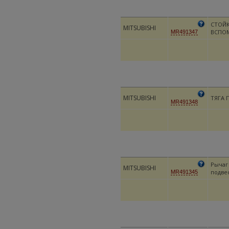
СТОЙК
MITSUBISHI
ВСПО
MR491347
MITSUBISHI
ТЯГА 
MR491348
Рычаг
MITSUBISHI
подве
MR491345