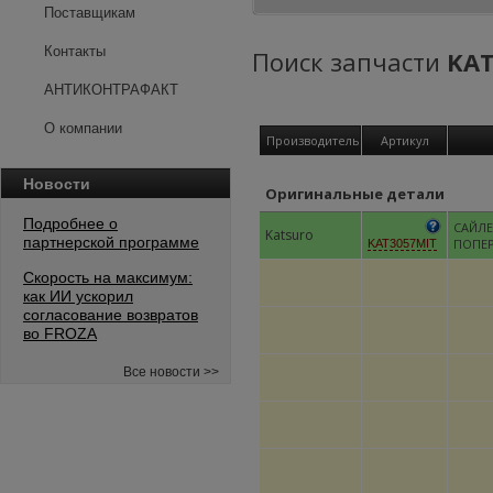
Поставщикам
Контакты
Поиск запчасти
KAT
АНТИКОНТРАФАКТ
О компании
Производитель
Артикул
Новости
Оригинальные детали
Подробнее о
САЙЛЕ
Katsuro
партнерской программе
ПОПЕ
KAT3057MIT
Скорость на максимум:
как ИИ ускорил
согласование возвратов
во FROZA
Все новости >>