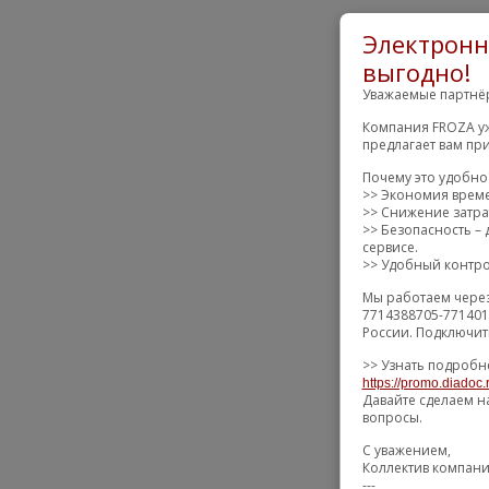
Электронн
выгодно!
Уважаемые партнё
Компания FROZA уж
предлагает вам пр
Почему это удобно
>> Экономия време
>> Снижение затрат
>> Безопасность –
сервисе.
>> Удобный контрол
Мы работаем через
7714388705-771401
России. Подключит
>> Узнать подробн
https://promo.diadoc.
Давайте сделаем н
вопросы.
С уважением,
Коллектив компан
---