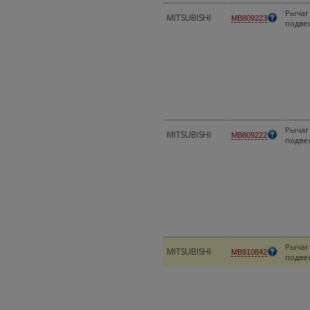
Рычаг
MITSUBISHI
MB809223
подве
Рычаг
MITSUBISHI
MB809222
подве
Рычаг
MITSUBISHI
MB910842
подве