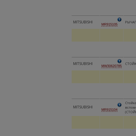
MITSUBISHI
РЫЧАГ
MR915105
MITSUBISHI
СТОЙК
MW30620785
Стойк
MITSUBISHI
вспом
MR915104
(СТОЙ