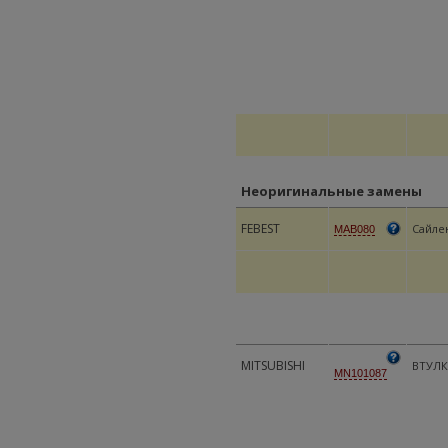
Неоригинальные замены
FEBEST
Сайлен
MAB080
MITSUBISHI
ВТУЛК
MN101087