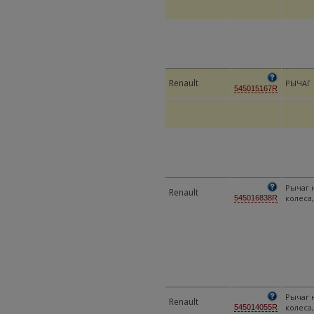
Renault
РЫЧАГ 
545015167R
Рычаг 
Renault
колеса
545016838R
Рычаг 
Renault
колеса
545014055R