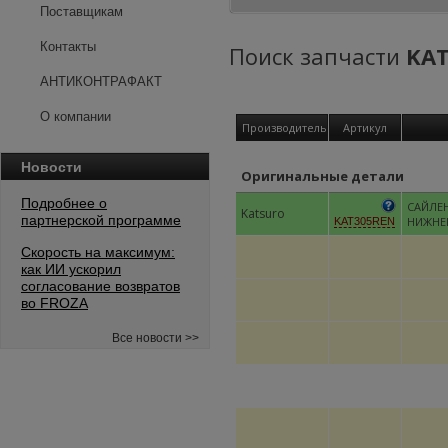
Поставщикам
Контакты
Поиск запчасти
KA
АНТИКОНТРАФАКТ
О компании
Производитель
Артикул
Новости
Оригинальные детали
Подробнее о
САЙЛЕ
Katsuro
партнерской программе
НИЖНЕ
KAT305REN
Скорость на максимум:
как ИИ ускорил
согласование возвратов
во FROZA
Все новости >>