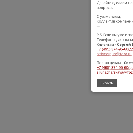
Давайте сделаем на
вопросы.
С уважением,
Коллектив компани
---
P.S. Если вы уже и
Телефоны для связи
Клиентам -
Сергей
+7 (495) 374-95-60(до
s.shmorgun@froza.ru
Поставщикам -
Све
+7 (495) 374-95-60(до
s.lunacharskaya@froz
Скрыть