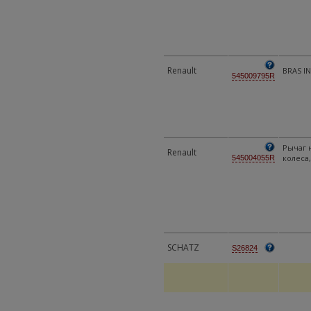
Renault
BRAS I
545009795R
Рычаг 
Renault
колеса
545004055R
SCHATZ
S26824