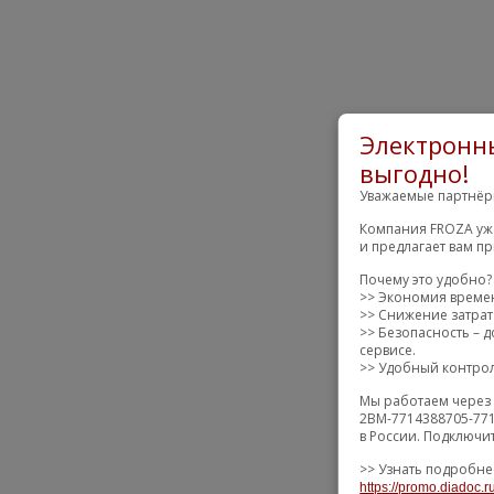
Электронны
выгодно!
Уважаемые партнёр
Компания FROZA уже
и предлагает вам п
Почему это удобно?
>> Экономия времен
>> Снижение затрат 
>> Безопасность –
сервисе.
>> Удобный контрол
Мы работаем через 
2BM-7714388705-771
в России. Подключи
>> Узнать подробне
https://promo.diadoc.r