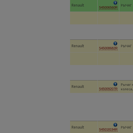
Renault
РЫЧАГ 
545006560R
Renault
РЫЧАГ 
545008682R
Рычаг 
Renault
колеса
545009207R
Renault
РЫЧАГ 
545018194R