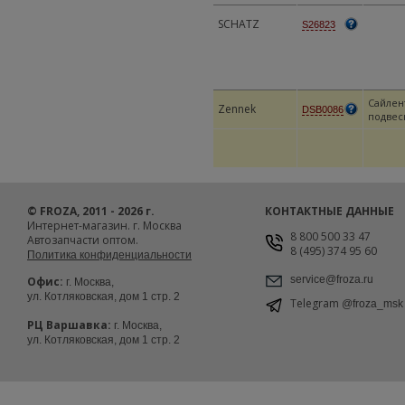
SCHATZ
S26823
Сайлен
Zennek
DSB0086
подвес
© FROZA, 2011 - 2026 г.
КОНТАКТНЫЕ ДАННЫЕ
Интернет-магазин. г. Москва
8 800 500 33 47
Автозапчасти оптом.
8 (495) 374 95 60
Политика конфиденциальности
service@froza.ru
Офис:
г. Москва,
ул. Котляковская, дом 1 стр. 2
Telegram
@froza_msk
РЦ Варшавка:
г. Москва,
ул. Котляковская, дом 1 стр. 2