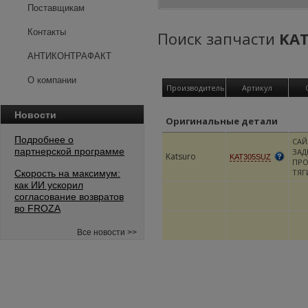
Поставщикам
Контакты
Поиск запчасти
KAT
АНТИКОНТРАФАКТ
О компании
Производитель
Артикул
Новости
Оригинальные детали
Подробнее о
САЙ
партнерской программе
ЗАД
Katsuro
KAT305SUZ
ПР
ТЯГ
Скорость на максимум:
как ИИ ускорил
согласование возвратов
во FROZA
Все новости >>