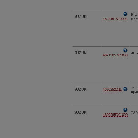
Втул
SUZUKI
мос
4622151K10000
SUZUKI
ДЕТ
4621365D01000
тяга
SUZUKI
4620252D11
пра
SUZUKI
ТЯГ
4620265D01000