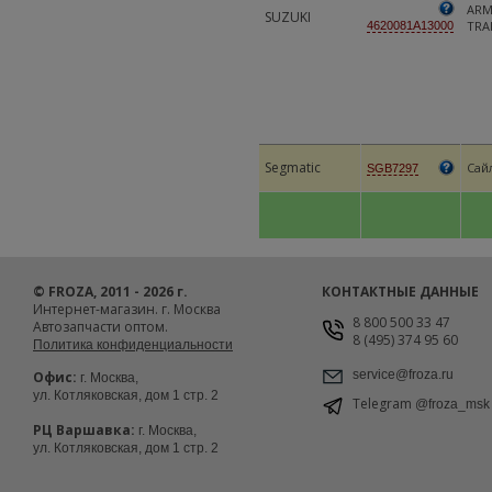
ARM
SUZUKI
TRA
4620081A13000
Segmatic
Сай
SGB7297
© FROZA, 2011 - 2026 г.
КОНТАКТНЫЕ ДАННЫЕ
Интернет-магазин. г. Москва
8 800 500 33 47
Автозапчасти оптом.
8 (495) 374 95 60
Политика конфиденциальности
service@froza.ru
Офис:
г. Москва,
ул. Котляковская, дом 1 стр. 2
Telegram
@froza_msk
РЦ Варшавка:
г. Москва,
ул. Котляковская, дом 1 стр. 2