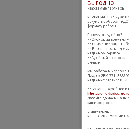
выгодно!
Уважаемые партнёры!
Компания FROZA уже не
документооборот (ЭДО)
формату работы.
Почему это удобно?
>> Экономия времени –
>> Снижение затрат – б
>> Безопасность – док
надежном сервисе.
>> Удобный контроль – 
онлайн.
Мы работаем через Кон
Диадок 2BM-7714388705
надежных сервисов ЭДО
>> Узнать подробнее и 
https://promo.diadoc.ru/cl
Давайте сделаем наше 
ваши вопросы.
С уважением,
Коллектив компании F
---