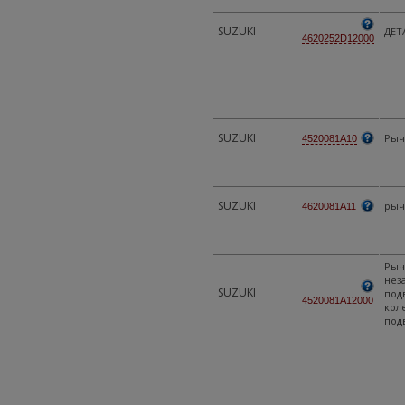
SUZUKI
ДЕТ
4620252D12000
SUZUKI
Рыч
4520081A10
SUZUKI
рыч
4620081A11
Рыч
нез
SUZUKI
под
4520081A12000
кол
под