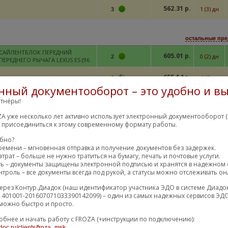
562.31 р.
1 (3) дн
3
остальные пре
САЙЛЕНТБЛОК ПЕРЕДНИЙ
605.01 р.
0 (2) дн
2
ПЕРЕДНЕГО РЫЧАГА LEXUS ES (96
655.14 р.
4 (6) дн
2
нный документооборот – это удобно и вы
тнёры!
остальные пре
A уже несколько лет активно использует электронный документооборот (
С/блок переднего рычага
м присоединиться к этому современному формату работы.
829.20 р.
1 (3) дн
3
передний
обно?
873.68 р.
2 (4) дн
ремени – мгновенная отправка и получение документов без задержек.
12
трат – больше не нужно тратиться на бумагу, печать и почтовые услуги.
ть – документы защищены электронной подписью и хранятся в надежном 
троль – все документы всегда под рукой, а статусы можно отслеживать он
остальные пр
ерез Контур.Диадок (наш идентификатор участника ЭДО в системе Диадо
774.26 р.
Сайлент блок
3 (5) дн
2
1401001-201607071033390142099) – один из самых надежных сервисов ЭДО
можно быстро и просто.
865.85 р.
7 (9) дн
2
обнее и начать работу с FROZA (+инструкции по подключению):
doc.ru/clients/froza_msk