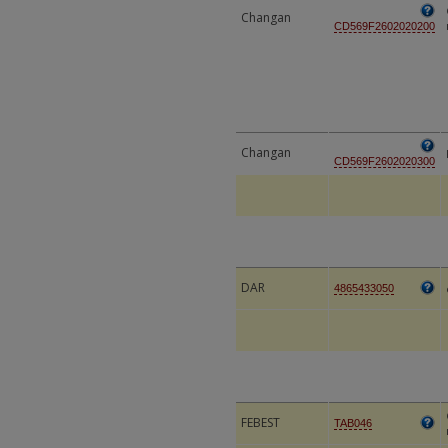
Changan
CD569F2602020200
Changan
CD569F2602020300
DAR
4865433050
FEBEST
TAB046