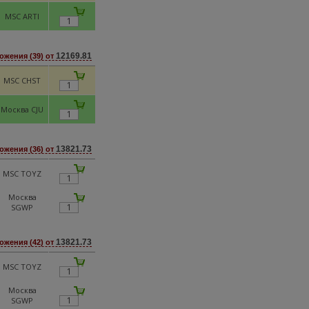
MSC ARTI
12169.81
ожения (39) от
MSC CHST
Москва CJU
13821.73
ожения (36) от
MSC TOYZ
Москва
SGWP
13821.73
ожения (42) от
MSC TOYZ
Москва
SGWP