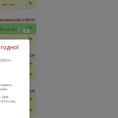
MSC SOK
605.01
дложения (23) от
Москва EMS
MSC VKVN
годно!
829.20
дложения (35) от
ЭДО) и
MSC QIC
MSC PTPP
сервисе.
лайн.
774.26
едложения (3) от
к 2BM-
MSC AFL77
 в России.
Россия KRD