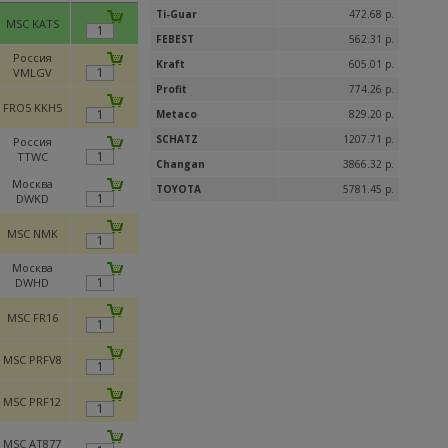
Ti-Guar
472.68 р.
MSC KATS
FEBEST
562.31 р.
Россия
Kraft
605.01 р.
VMLGV
Profit
774.26 р.
FRO5 KKH5
Metaco
829.20 р.
SCHATZ
1207.71 р.
Россия
TTWC
Changan
3866.32 р.
Москва
TOYOTA
5781.45 р.
DWKD
MSC NMK
Москва
DWHD
MSC FR16
MSC PRFV8
MSC PRF12
MSC AT877