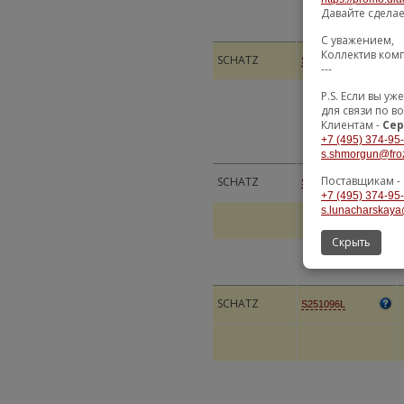
Давайте сдела
С уважением,
Коллектив ком
SCHATZ
S26998
---
P.S. Если вы 
для связи по в
Клиентам -
Сер
+7 (495) 374-95
s.shmorgun@fro
Поставщикам -
SCHATZ
S251096R
+7 (495) 374-95
s.lunacharskaya
Скрыть
SCHATZ
S251096L