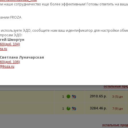
ем наше сотрудничество еще более эффективным! Готовы ответить на ваш
остальные пре
пании FROZA
1207.71 р.
5 (7) дн
2
уже используете ЭДО, сообщите нам ваш идентификатор для настройки об
1369.23 р.
4 (5) дн
1
опросам ЭДО:
гей Шморгун
-60(доб. 104)
остальные пред
za.ru
Светлана Луначарская
3256.48 р.
2 (3) дн
7
-60(доб. 106)
@froza.ru
3731.54 р.
1 (3) дн
7
остальные пре
2910.65 р.
3 (5) дн
1
3284.46 р.
7 (9) дн
1
остальные пред