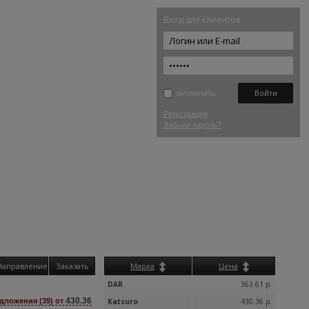
Вход для клиентов
запомнить
Регистрация
Забыли пароль?
Направление
Заказать
Марка
Цена
DAR
363.61 р.
430.36
дложения (39) от
Katsuro
430.36 р.