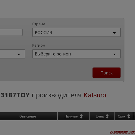
Страна
Регион
T3187TOY
производителя
Katsuro
Описание
Наличие
Цена
Срок
остальные пре