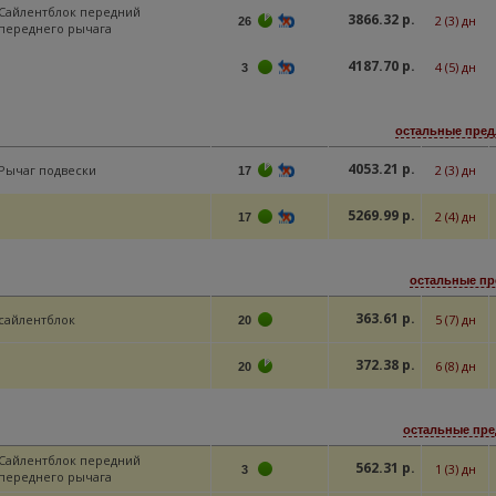
Сайлентблок передний
3866.32 р.
2 (3) дн
26
переднего рычага
4187.70 р.
4 (5) дн
3
остальные пред
4053.21 р.
Рычаг подвески
2 (3) дн
17
5269.99 р.
2 (4) дн
17
остальные пр
363.61 р.
сайлентблок
5 (7) дн
20
372.38 р.
6 (8) дн
20
остальные пре
Сайлентблок передний
562.31 р.
1 (3) дн
3
переднего рычага