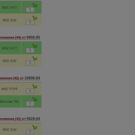
MSC HOT
MSC KSV
9906.95
ложения (44) от
MSC HOT
MSC KSV
10606.94
ожения (42) от
MSC PTPP
Москва TKL
5828.94
ложения (41) от
MSC KSV