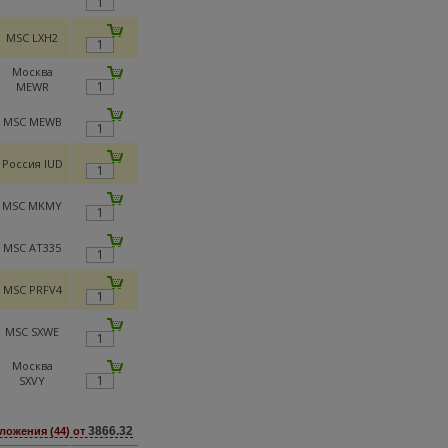
MSC LXH2
Москва
MEWR
MSC MEWB
Россия IUD
MSC MKMY
MSC AT335
MSC PRFV4
MSC SXWE
Москва
SXVY
3866.32
ложения (44) от