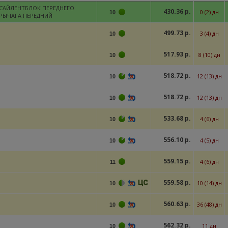
САЙЛЕНТБЛОК ПЕРЕДНЕГО
430.36 р.
0 (2) дн
10
РЫЧАГА ПЕРЕДНИЙ
499.73 р.
3 (4) дн
10
517.93 р.
8 (10) дн
10
518.72 р.
12 (13) дн
10
518.72 р.
12 (13) дн
10
533.68 р.
4 (6) дн
10
556.10 р.
4 (5) дн
10
559.15 р.
4 (6) дн
11
559.58 р.
10 (14) дн
10
560.63 р.
36 (48) дн
10
562.32 р.
11 дн
10