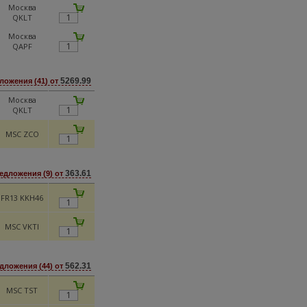
Москва
QKLT
Москва
QAPF
5269.99
ложения (41) от
Москва
QKLT
MSC ZCO
363.61
едложения (9) от
FR13 KKH46
MSC VKTI
562.31
дложения (44) от
MSC TST