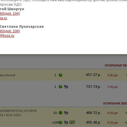
опросам ЭДО:
1096.59 р.
4 (6) дн
M
5
гей Шморгун
1097.04 р.
4 (5) дн
28
-60(доб. 104)
za.ru
1099.38 р.
1 (3) дн
Р
4
Светлана Луначарская
1104.96 р.
9 (10) дн
10
-60(доб. 106)
@froza.ru
1146.27 р.
4 (5) дн
5
1156.63 р.
2 (4) дн
M
5
остальные пр
657.27 р.
масляный
6 (8) дн
1
737.74 р.
5 (6) дн
1
остальные пре
(ИЗМЕРИТЕЛЬ) УРОВНЯ
408.72 р.
4 (6) дн
51
А / ROD ASSY
455.48 р.
4 (6) дн
M
>100