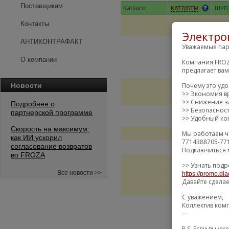
Поставщикам
Katsuro
ЩУП
KAT705TM
Контакты
Электро
АНТИКОНТРАФАКТ
Уважаемые пар
О компании
Компания FROZ
предлагает ва
Новости
Почему это уд
>> Экономия в
>> Снижение за
Подробнее о
>> Безопаснос
партнерской программе
>> Удобный кон
Скорость на максимум:
Мы работаем ч
как ИИ ускорил
7714388705-77
согласование возвратов
Подключиться 
во FROZA
>> Узнать подр
Все новости >>
https://promo.dia
Давайте сдела
С уважением,
Коллектив ком
---
P.S. Если вы 