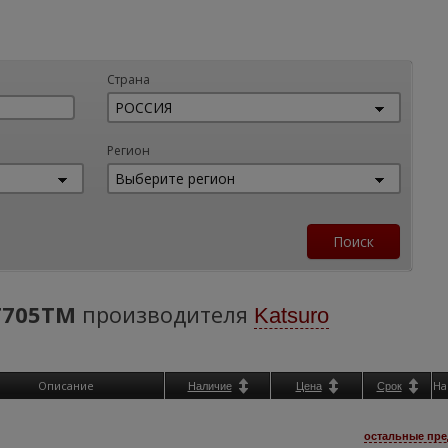
Страна
Регион
T705TM
производителя
Katsuro
Описание
На
Наличие
Цена
Срок
остальные пре