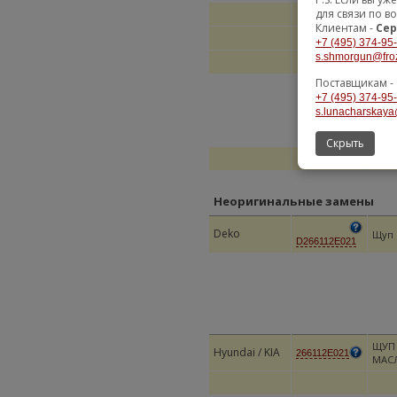
для связи по в
Клиентам -
Сер
+7 (495) 374-95
s.shmorgun@fro
Поставщикам -
+7 (495) 374-95
s.lunacharskaya
Скрыть
Неоригинальные замены
Deko
Щуп 
D266112E021
ЩУП 
Hyundai / KIA
266112E021
МАСЛ