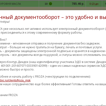
785.46 р.
 УРОВНЯ МАСЛА
0 (2) дн
10
914.58 р.
3 (4) дн
10
нный документооборот – это удобно и вы
922.01 р.
тнёры!
13 (14) дн
10
A уже несколько лет активно использует электронный документооборот (
922.01 р.
13 (14) дн
10
м присоединиться к этому современному формату работы.
948.13 р.
7 (9) дн
F
обно?
10
ремени – мгновенная отправка и получение документов без задержек.
977.18 р.
4 (6) дн
10
трат – больше не нужно тратиться на бумагу, печать и почтовые услуги.
ть – документы защищены электронной подписью и хранятся в надежном 
990.20 р.
2 (3) дн
10
троль – все документы всегда под рукой, а статусы можно отслеживать он
1025.01 р.
ерез Контур.Диадок (наш идентификатор участника ЭДО в системе Диадо
10 (14) дн
M
10
1401001-201607071033390142099) – один из самых надежных сервисов ЭДО
1026.32 р.
5 (6) дн
M
54
можно быстро и просто.
1026.94 р.
36 (48) дн
M
10
обнее и начать работу с FROZA (+инструкции по подключению):
doc.ru/clients/froza_msk
1028.46 р.
3 (5) дн
5
ем наше сотрудничество еще более эффективным! Готовы ответить на ваш
1032.61 р.
4 (5) дн
10
пании FROZA
1046.60 р.
1 (2) дн
5
1069.55 р.
17 (18) дн
M
10
уже используете ЭДО, сообщите нам ваш идентификатор для настройки об