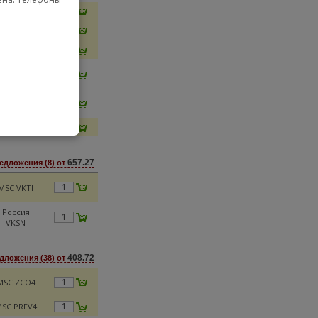
SC PRFV4
MSC LXH
оссия IUD
Москва
SXVY
Москва
SXVW
SC NOVG
657.27
едложения (8) от
MSC VKTI
Россия
VKSN
408.72
дложения (38) от
MSC ZCO4
SC PRFV4