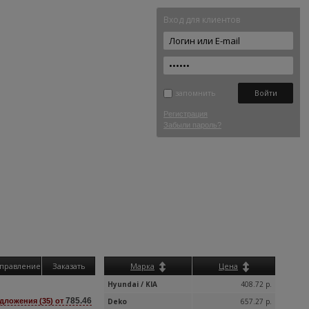
Вход для клиентов
запомнить
Регистрация
Забыли пароль?
правление
Заказать
Марка
Цена
Hyundai / KIA
408.72 р.
785.46
дложения (35) от
Deko
657.27 р.