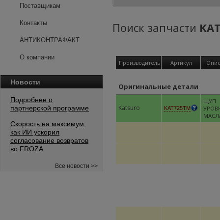
Поставщикам
Контакты
Поиск запчасти
KA
АНТИКОНТРАФАКТ
О компании
Производитель
Артикул
Опис
Новости
Оригинальные детали
Подробнее о
ЩУП
Katsuro
партнерской программе
УРОВ
KAT725TM
МАСЛ
Скорость на максимум:
как ИИ ускорил
согласование возвратов
во FROZA
Все новости >>