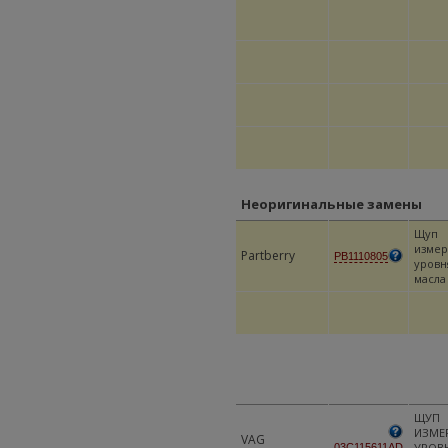
Неоригинальные замены
Щуп
измер
Partberry
PB1110805
уровн
масла
ЩУП
ИЗМЕ
VAG
УРОВ
03C115611AD