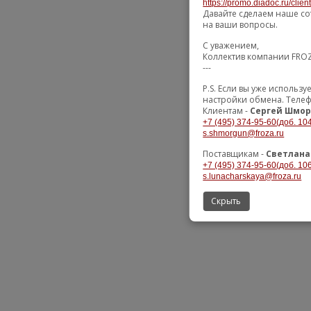
https://promo.diadoc.ru/clie
Давайте сделаем наше со
на ваши вопросы.
С уважением,
Коллектив компании FRO
---
P.S. Если вы уже использ
настройки обмена. Телеф
Клиентам -
Сергей Шмор
+7 (495) 374-95-60(доб. 10
s.shmorgun@froza.ru
Поставщикам -
Светлана
+7 (495) 374-95-60(доб. 10
s.lunacharskaya@froza.ru
Скрыть