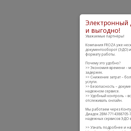
Электронный 
и выгодно!
Уважаемые партнёры!
Компания FROZA уже неск
документооборот (ЭДО) и
формату работы.
Почему это удобно?
>> Экономия времени – м
задержек.
>> Снижение затрат – бол
услуги.
>> Безопасность – докум
надежном сервисе.
>> Удобный контроль – вс
отслеживать онлайн.
Мы работаем через Конту
Диадок 2BM-7714388705-7
надежных сервисов ЭДО в
>> Узнать подробнее и н