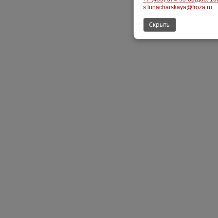
s.lunacharskaya@froza.ru
Скрыть