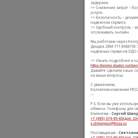
задержек.
>> Снижение затрат – бо
услуги.
>> Безопасность – доку
надежном сервисе.
>> Удобный контроль – вс
отслеживать онлайн.
Мы работаем через Конт
Диадок 2BM-7714388705-
надежных сервисов ЭДО в
>> Узнать подробнее и н
https://promo.diadoc.ru/clie
Давайте сделаем наше со
на ваши вопросы.
С уважением,
Коллектив компании FRO
---
P.S. Если вы уже исполь
обмена. Телефоны для с
Клиентам -
Сергей Шмор
+7 (495) 374-95-60(доб. 10
s.shmorgun@froza.ru
Поставщикам -
Светлана
+7 (495) 374-95-60(доб. 10