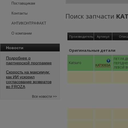
Поставщикам
Контакты
Поиск запчасти
KAT
АНТИКОНТРАФАКТ
О компании
Производитель
Артикул
Опис
Новости
Оригинальные детали
Подробнее о
ПЕТЛЯ Д
Katsuro
партнерской программе
ПЕРЕДНЕ
KAT906SA
ЛЕВОЙ В
Скорость на максимум:
как ИИ ускорил
согласование возвратов
во FROZA
Все новости >>