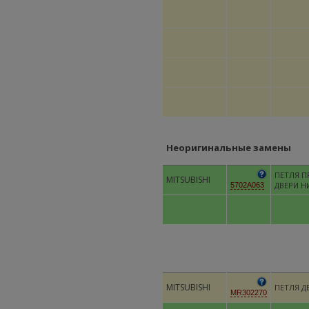
Неоригинальные замены
ПЕТЛЯ П
MITSUBISHI
ДВЕРИ Н
5702A063
MITSUBISHI
ПЕТЛЯ Д
MR302270