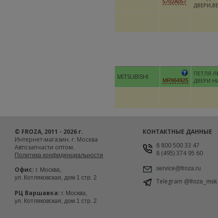
5702A057
ДВЕРИ,ВЕ
ПЕТЛЯ Л
MITSUBISHI
ДВЕРИ Н
MR964925
© FROZA, 2011 - 2026 г.
КОНТАКТНЫЕ ДАННЫЕ
Интернет-магазин. г. Москва
8 800 500 33 47
Автозапчасти оптом.
8 (495) 374 95 60
Политика конфиденциальности
service@froza.ru
Офис:
г. Москва,
ул. Котляковская, дом 1 стр. 2
Telegram
@froza_msk
РЦ Варшавка:
г. Москва,
ул. Котляковская, дом 1 стр. 2